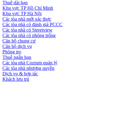
Thuê dài hạn
Khu vực TP Hồ Chí Minh
Khu vực TP Hà Nội
Các tòa nhà mới xác thực
Các tòa nhà có đánh giá PCCC
Các tòa nhà có Streetview
Các tòa nhà có phòng trống
Căn hộ chung cư
Căn hộ dịch vụ
Phòng trọ
Thuê ngắn hạn
Các tòa nhà Cozrum quản lý
Các tòa nhà nhượng quyền
Dịch vụ & hợp tác
Khách lưu trú