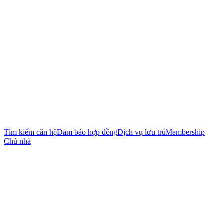
Tìm kiếm căn hộ
Đảm bảo hợp đồng
Dịch vụ lưu trú
Membership
Chủ nhà