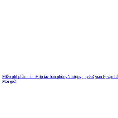
Miễn phí phần mềm
Hợp tác bán phòng
Nhượng quyền
Quản lý vận h
Môi giới