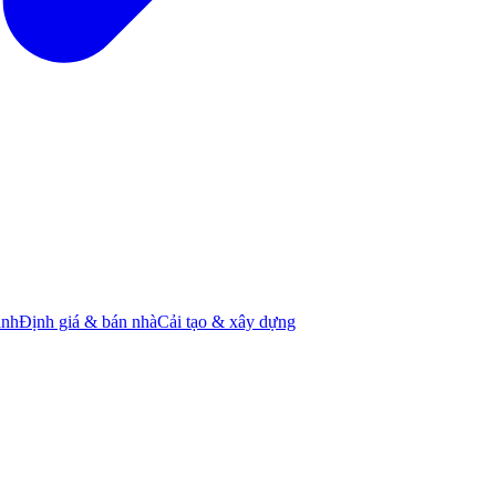
ành
Định giá & bán nhà
Cải tạo & xây dựng