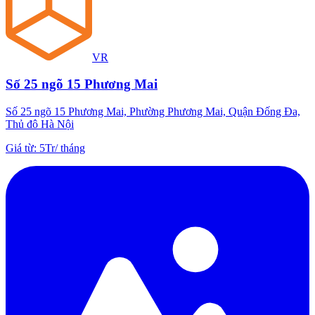
VR
Số 25 ngõ 15 Phương Mai
Số 25 ngõ 15 Phương Mai, Phường Phương Mai, Quận Đống Đa,
Thủ đô Hà Nội
Giá từ
:
5Tr
/
tháng