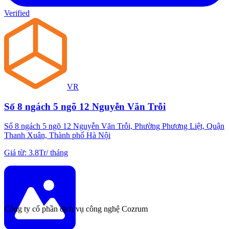
Verified
VR
Số 8 ngách 5 ngõ 12 Nguyễn Văn Trỗi
Số 8 ngách 5 ngõ 12 Nguyễn Văn Trỗi, Phường Phương Liệt, Quận
Thanh Xuân, Thành phố Hà Nội
Giá từ
:
3.8Tr
/
tháng
Công ty cổ phần dịch vụ công nghệ Cozrum