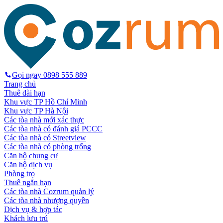
Gọi ngay
0898 555 889
Trang chủ
Thuê dài hạn
Khu vực TP Hồ Chí Minh
Khu vực TP Hà Nội
Các tòa nhà mới xác thực
Các tòa nhà có đánh giá PCCC
Các tòa nhà có Streetview
Các tòa nhà có phòng trống
Căn hộ chung cư
Căn hộ dịch vụ
Phòng trọ
Thuê ngắn hạn
Các tòa nhà Cozrum quản lý
Các tòa nhà nhượng quyền
Dịch vụ & hợp tác
Khách lưu trú