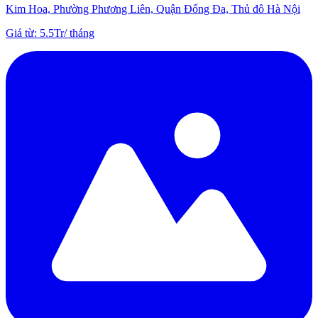
Kim Hoa, Phường Phương Liên, Quận Đống Đa, Thủ đô Hà Nội
Giá từ
:
5.5Tr
/
tháng