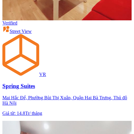
Verified
Street View
VR
Spring Suites
Mai Hắc Đế, Phường Bùi Thị Xuân, Quận Hai Bà Trưng, Thủ đô
Hà Nội
Giá từ
:
14.8Tr
/
tháng