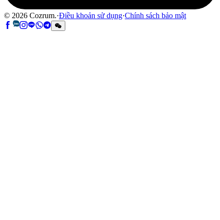
©
2026
Cozrum.
·
Điều khoản sử dụng
·
Chính sách bảo mật