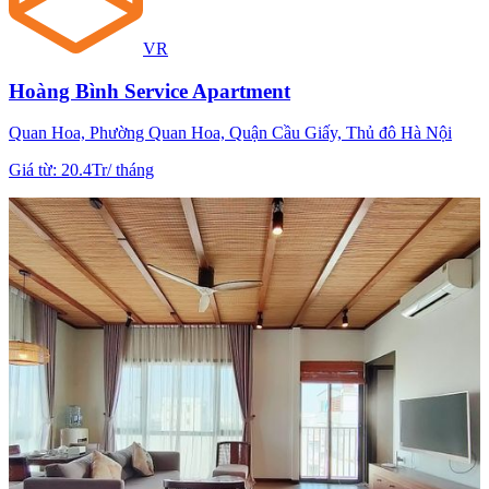
VR
Hoàng Bình Service Apartment
Quan Hoa, Phường Quan Hoa, Quận Cầu Giấy, Thủ đô Hà Nội
Giá từ
:
20.4Tr
/
tháng