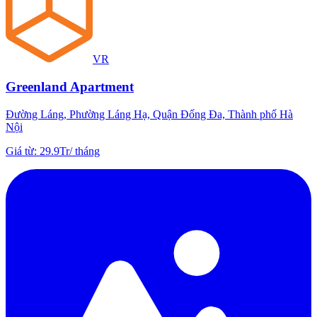
VR
Greenland Apartment
Đường Láng, Phường Láng Hạ, Quận Đống Đa, Thành phố Hà
Nội
Giá từ
:
29.9Tr
/
tháng