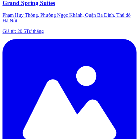
Grand Spring Suites
Phạm Huy Thông, Phường Ngọc Khánh, Quận Ba Đình, Thủ đô
Hà Nội
Giá từ
:
20.5Tr
/
tháng