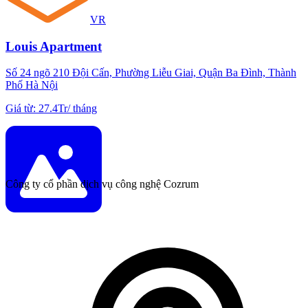
VR
Louis Apartment
Số 24 ngõ 210 Đội Cấn, Phường Liễu Giai, Quận Ba Đình, Thành
Phố Hà Nội
Giá từ
:
27.4Tr
/
tháng
Công ty cổ phần dịch vụ công nghệ Cozrum