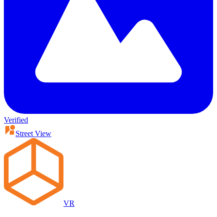
Verified
Street View
VR