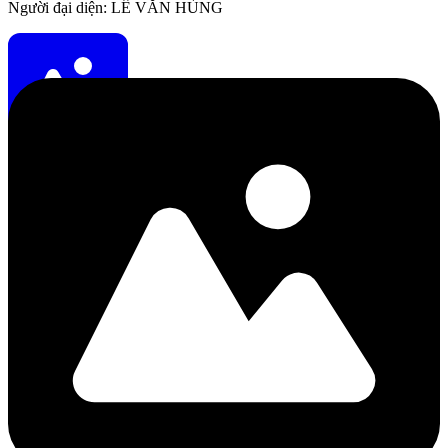
Người đại diện: LÊ VĂN HÙNG