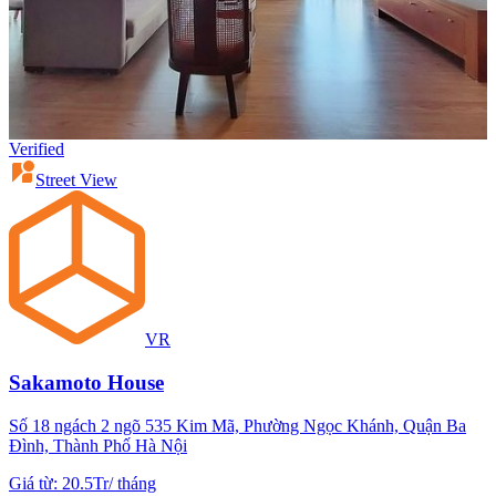
Verified
Street View
VR
Sakamoto House
Số 18 ngách 2 ngõ 535 Kim Mã, Phường Ngọc Khánh, Quận Ba
Đình, Thành Phố Hà Nội
Giá từ
:
20.5Tr
/
tháng