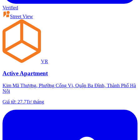
Verified
Street View
VR
Active Apartment
Kim Mã Thượng, Phường Cống Vị, Quận Ba Đình, Thành Phố Hà
Nội
Giá từ
:
27.7Tr
/
tháng