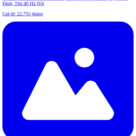
Đình, Thủ đô Hà Nội
Giá từ
:
22.7Tr
/
tháng