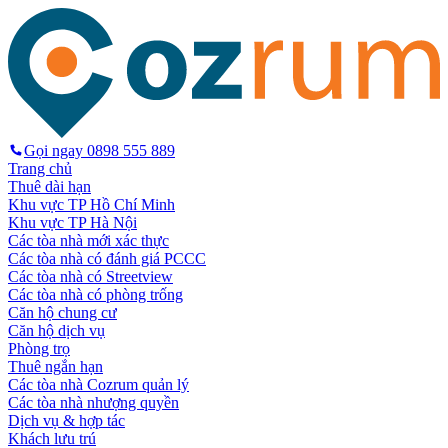
Gọi ngay
0898 555 889
Trang chủ
Thuê dài hạn
Khu vực TP Hồ Chí Minh
Khu vực TP Hà Nội
Các tòa nhà mới xác thực
Các tòa nhà có đánh giá PCCC
Các tòa nhà có Streetview
Các tòa nhà có phòng trống
Căn hộ chung cư
Căn hộ dịch vụ
Phòng trọ
Thuê ngắn hạn
Các tòa nhà Cozrum quản lý
Các tòa nhà nhượng quyền
Dịch vụ & hợp tác
Khách lưu trú