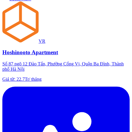
VR
Hoshinooto Apartment
Số 87 ngõ 12 Đào Tấn, Phường Cống Vị, Quận Ba Đình, Thành
phố Hà Nội
Giá từ
:
22.7Tr
/
tháng