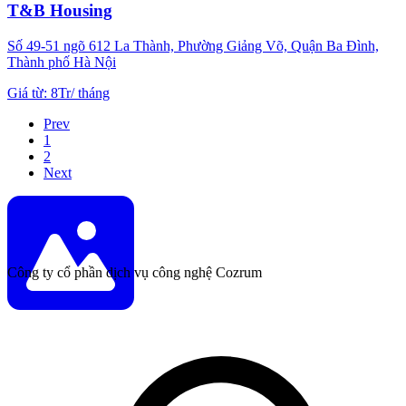
T&B Housing
Số 49-51 ngõ 612 La Thành, Phường Giảng Võ, Quận Ba Đình,
Thành phố Hà Nội
Giá từ
:
8Tr
/
tháng
Prev
1
2
Next
Công ty cổ phần dịch vụ công nghệ Cozrum