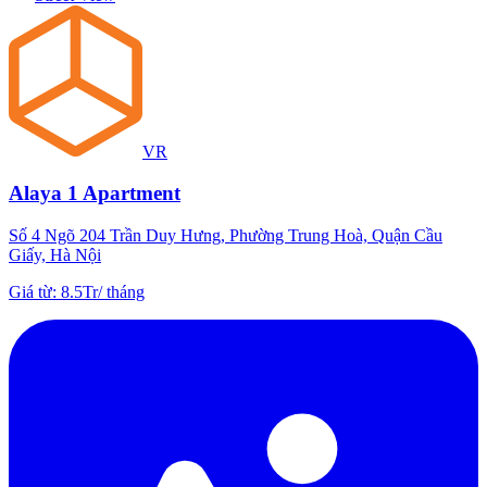
VR
Alaya 1 Apartment
Số 4 Ngõ 204 Trần Duy Hưng, Phường Trung Hoà, Quận Cầu
Giấy, Hà Nội
Giá từ
:
8.5Tr
/
tháng