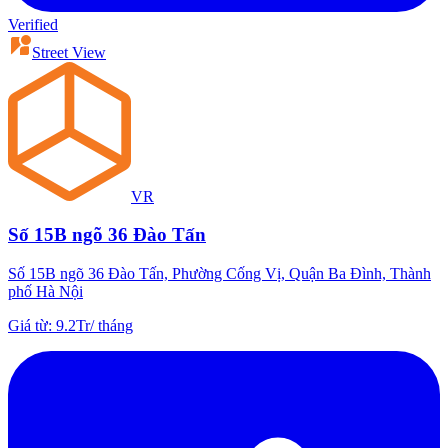
Verified
Street View
VR
Số 15B ngõ 36 Đào Tấn
Số 15B ngõ 36 Đào Tấn, Phường Cống Vị, Quận Ba Đình, Thành
phố Hà Nội
Giá từ
:
9.2Tr
/
tháng