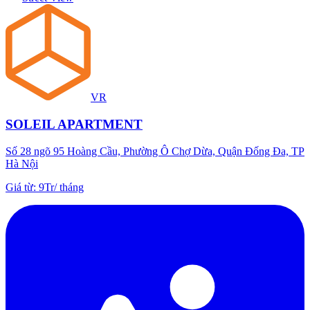
VR
SOLEIL APARTMENT
Số 28 ngõ 95 Hoàng Cầu, Phường Ô Chợ Dừa, Quận Đống Đa, TP
Hà Nội
Giá từ
:
9Tr
/
tháng