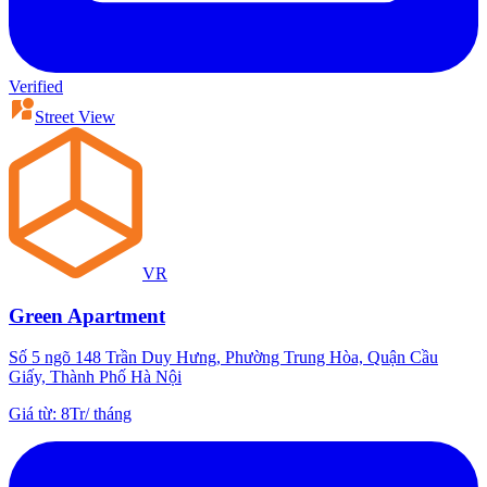
Verified
Street View
VR
Green Apartment
Số 5 ngõ 148 Trần Duy Hưng, Phường Trung Hòa, Quận Cầu
Giấy, Thành Phố Hà Nội
Giá từ
:
8Tr
/
tháng