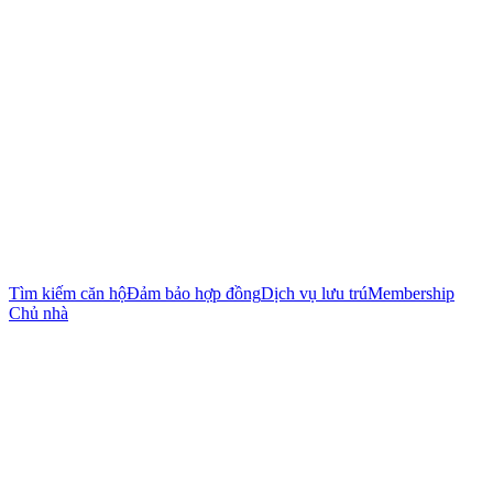
Tìm kiếm căn hộ
Đảm bảo hợp đồng
Dịch vụ lưu trú
Membership
Chủ nhà