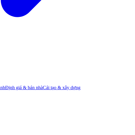
ành
Định giá & bán nhà
Cải tạo & xây dựng