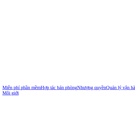
Miễn phí phần mềm
Hợp tác bán phòng
Nhượng quyền
Quản lý vận h
Môi giới