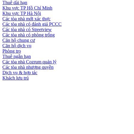
Thuê dài hạn
Khu vực TP Hồ Chí Minh
Khu vực TP Hà Nội
Các tòa nhà mới xác thực
Các tòa nhà có đánh giá PCCC
Các tòa nhà có Streetview
Các tòa nhà có phòng trống
Căn hộ chung cư
Căn hộ dịch vụ
Phòng trọ
Thuê ngắn hạn
Các tòa nhà Cozrum quản lý
Các tòa nhà nhượng quyền
Dịch vụ & hợp tác
Khách lưu trú