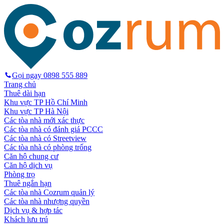
Gọi ngay
0898 555 889
Trang chủ
Thuê dài hạn
Khu vực TP Hồ Chí Minh
Khu vực TP Hà Nội
Các tòa nhà mới xác thực
Các tòa nhà có đánh giá PCCC
Các tòa nhà có Streetview
Các tòa nhà có phòng trống
Căn hộ chung cư
Căn hộ dịch vụ
Phòng trọ
Thuê ngắn hạn
Các tòa nhà Cozrum quản lý
Các tòa nhà nhượng quyền
Dịch vụ & hợp tác
Khách lưu trú