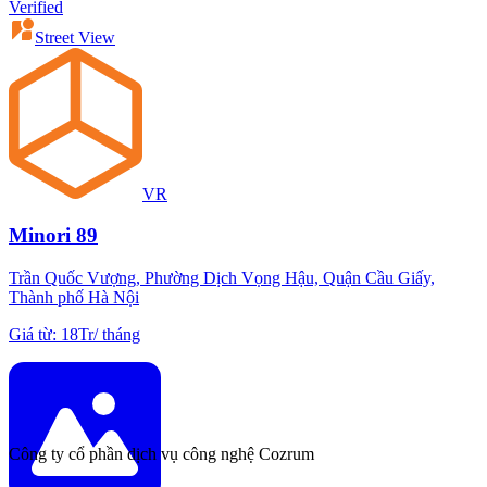
Verified
Street View
VR
Minori 89
Trần Quốc Vượng, Phường Dịch Vọng Hậu, Quận Cầu Giấy,
Thành phố Hà Nội
Giá từ
:
18Tr
/
tháng
Công ty cổ phần dịch vụ công nghệ Cozrum