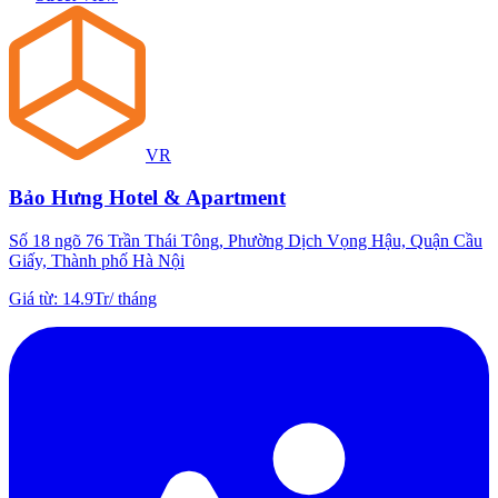
VR
Bảo Hưng Hotel & Apartment
Số 18 ngõ 76 Trần Thái Tông, Phường Dịch Vọng Hậu, Quận Cầu
Giấy, Thành phố Hà Nội
Giá từ
:
14.9Tr
/
tháng