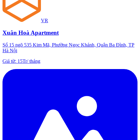
VR
Xuân Hoà Apartment
Số 15 ngõ 535 Kim Mã, Phường Ngọc Khánh, Quận Ba Đình, TP
Hà Nội
Giá từ
:
15Tr
/
tháng