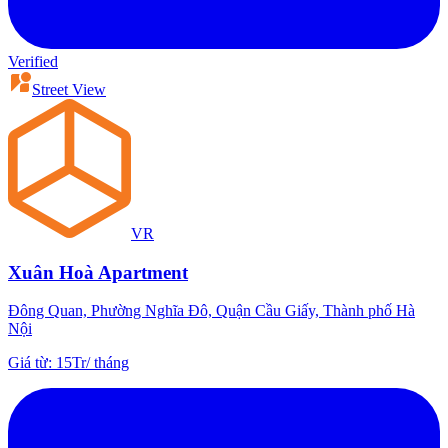
Verified
Street View
VR
Xuân Hoà Apartment
Đông Quan, Phường Nghĩa Đô, Quận Cầu Giấy, Thành phố Hà
Nội
Giá từ
:
15Tr
/
tháng