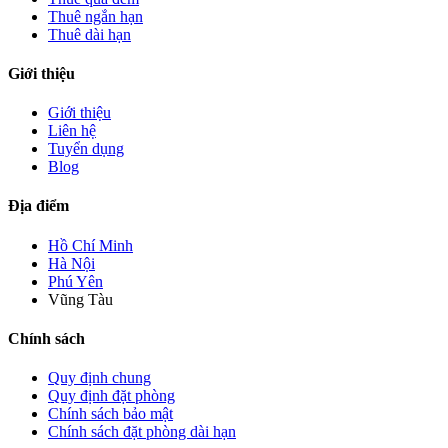
Thuê ngắn hạn
Thuê dài hạn
Giới thiệu
Giới thiệu
Liên hệ
Tuyển dụng
Blog
Địa điểm
Hồ Chí Minh
Hà Nội
Phú Yên
Vũng Tàu
Chính sách
Quy định chung
Quy định đặt phòng
Chính sách bảo mật
Chính sách đặt phòng dài hạn