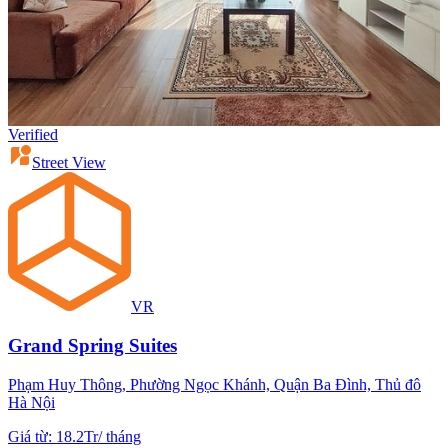
Verified
Street View
VR
Grand Spring Suites
Phạm Huy Thông, Phường Ngọc Khánh, Quận Ba Đình, Thủ đô
Hà Nội
Giá từ
:
18.2Tr
/
tháng