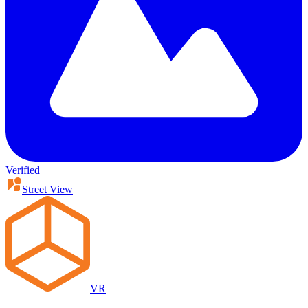
Verified
Street View
VR