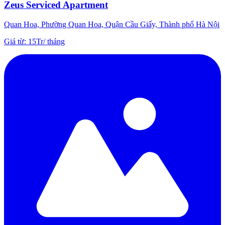
Zeus Serviced Apartment
Quan Hoa, Phường Quan Hoa, Quận Cầu Giấy, Thành phố Hà Nội
Giá từ
:
15Tr
/
tháng