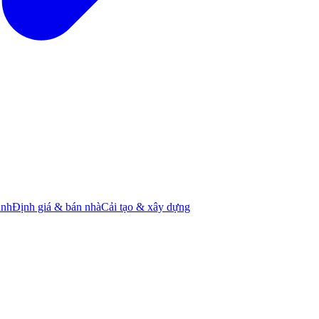
ành
Định giá & bán nhà
Cải tạo & xây dựng