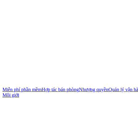
Miễn phí phần mềm
Hợp tác bán phòng
Nhượng quyền
Quản lý vận h
Môi giới