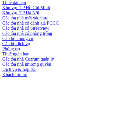
Thuê dài hạn
Khu vực TP Hồ Chí Minh
Khu vực TP Hà Nội
Các tòa nhà mới xác thực
Các tòa nhà có đánh giá PCCC
Các tòa nhà có Streetview
Các tòa nhà có phòng trống
Căn hộ chung cư
Căn hộ dịch vụ
Phòng trọ
Thuê ngắn hạn
Các tòa nhà Cozrum quản lý
Các tòa nhà nhượng quyền
Dịch vụ & hợp tác
Khách lưu trú