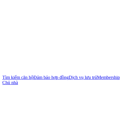
Tìm kiếm căn hộ
Đảm bảo hợp đồng
Dịch vụ lưu trú
Membership
Chủ nhà