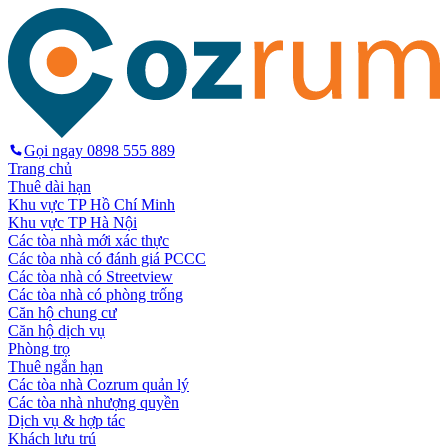
Gọi ngay
0898 555 889
Trang chủ
Thuê dài hạn
Khu vực TP Hồ Chí Minh
Khu vực TP Hà Nội
Các tòa nhà mới xác thực
Các tòa nhà có đánh giá PCCC
Các tòa nhà có Streetview
Các tòa nhà có phòng trống
Căn hộ chung cư
Căn hộ dịch vụ
Phòng trọ
Thuê ngắn hạn
Các tòa nhà Cozrum quản lý
Các tòa nhà nhượng quyền
Dịch vụ & hợp tác
Khách lưu trú