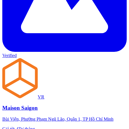
Verified
VR
Maison Saigon
Bùi Viện, Phường Phạm Ngũ Lão, Quận 1, TP Hồ Chí Minh
Giá từ
:
4Tr
/
tháng