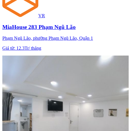
VR
MiaHouse 283 Phạm Ngũ Lão
Phạm Ngũ Lão, phường Phạm Ngũ Lão, Quận 1
Giá từ
:
12.3Tr
/
tháng