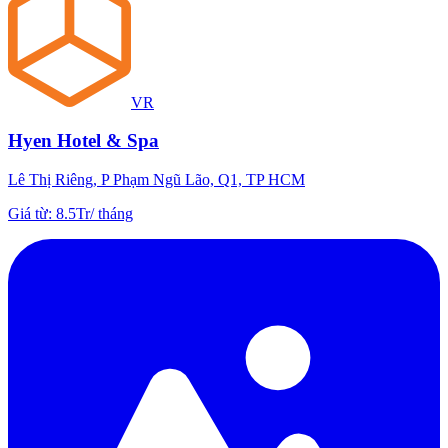
VR
Hyen Hotel & Spa
Lê Thị Riêng, P Phạm Ngũ Lão, Q1, TP HCM
Giá từ
:
8.5Tr
/
tháng