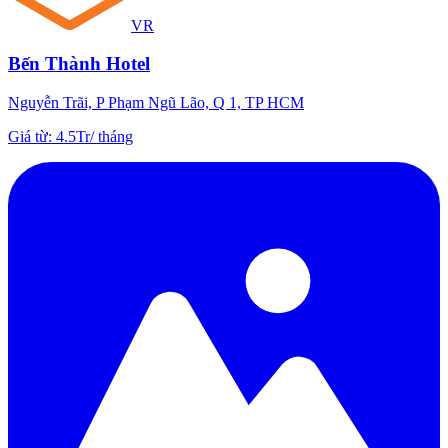
VR
Bến Thành Hotel
Nguyễn Trãi, P Phạm Ngũ Lão, Q 1, TP HCM
Giá từ
:
4.5Tr
/
tháng