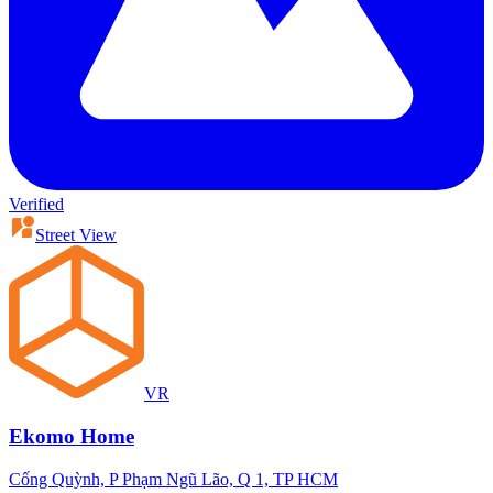
Verified
Street View
VR
Ekomo Home
Cống Quỳnh, P Phạm Ngũ Lão, Q 1, TP HCM