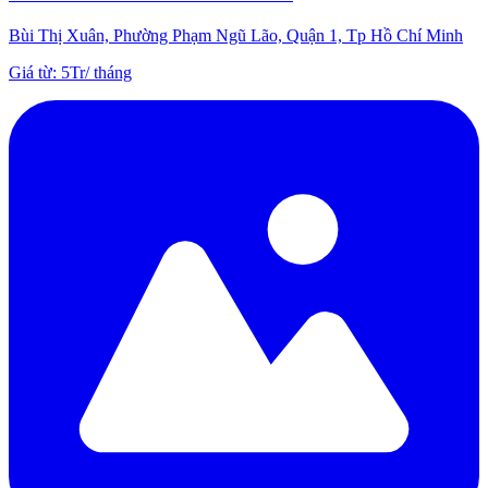
Bùi Thị Xuân, Phường Phạm Ngũ Lão, Quận 1, Tp Hồ Chí Minh
Giá từ
:
5Tr
/
tháng