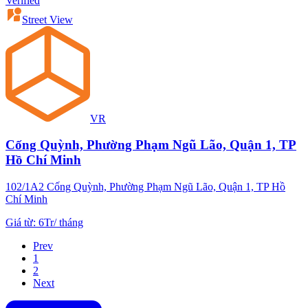
Verified
Street View
VR
Cống Quỳnh, Phường Phạm Ngũ Lão, Quận 1, TP
Hồ Chí Minh
102/1A2 Cống Quỳnh, Phường Phạm Ngũ Lão, Quận 1, TP Hồ
Chí Minh
Giá từ
:
6Tr
/
tháng
Prev
1
2
Next