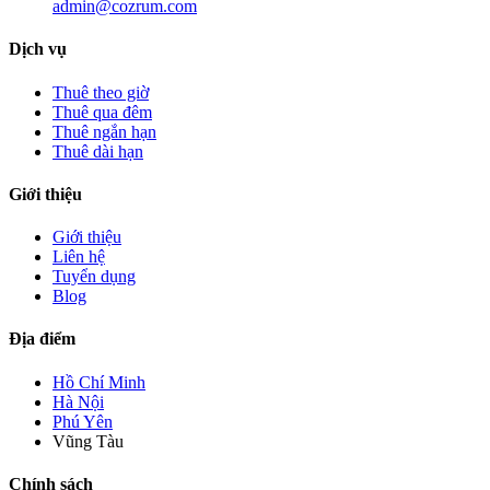
admin@cozrum.com
Dịch vụ
Thuê theo giờ
Thuê qua đêm
Thuê ngắn hạn
Thuê dài hạn
Giới thiệu
Giới thiệu
Liên hệ
Tuyển dụng
Blog
Địa điểm
Hồ Chí Minh
Hà Nội
Phú Yên
Vũng Tàu
Chính sách