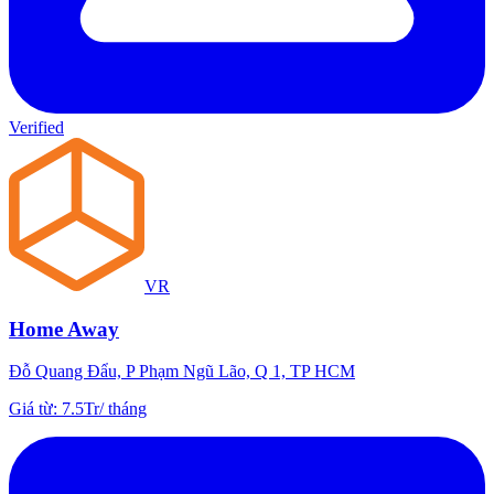
Verified
VR
Home Away
Đỗ Quang Đẩu, P Phạm Ngũ Lão, Q 1, TP HCM
Giá từ
:
7.5Tr
/
tháng