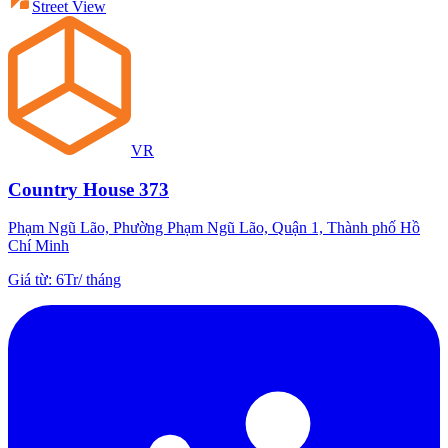
Street View
VR
Country House 373
Phạm Ngũ Lão, Phường Phạm Ngũ Lão, Quận 1, Thành phố Hồ
Chí Minh
Giá từ
:
6Tr
/
tháng