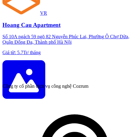
VR
Hoang Cau Apartment
Số 10A ngách 59 ngõ 82 Nguyễn Phúc Lai, Phường Ô Chợ Dừa,
Quận Đống Đa, Thành phố Hà Nội
Giá từ
:
5.7Tr
/
tháng
Công ty cổ phần dịch vụ công nghệ Cozrum