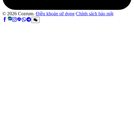
©
2026
Cozrum.
·
Điều khoản sử dụng
·
Chính sách bảo mật