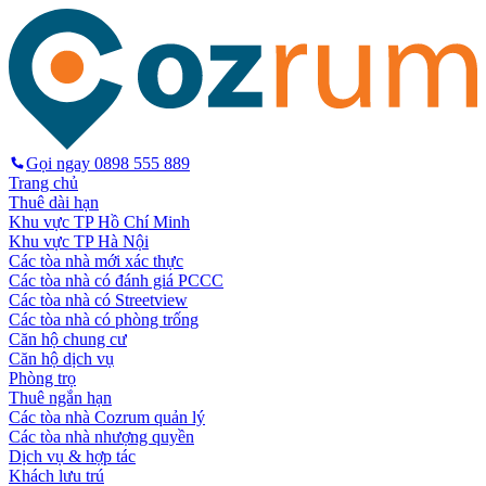
Gọi ngay
0898 555 889
Trang chủ
Thuê dài hạn
Khu vực TP Hồ Chí Minh
Khu vực TP Hà Nội
Các tòa nhà mới xác thực
Các tòa nhà có đánh giá PCCC
Các tòa nhà có Streetview
Các tòa nhà có phòng trống
Căn hộ chung cư
Căn hộ dịch vụ
Phòng trọ
Thuê ngắn hạn
Các tòa nhà Cozrum quản lý
Các tòa nhà nhượng quyền
Dịch vụ & hợp tác
Khách lưu trú