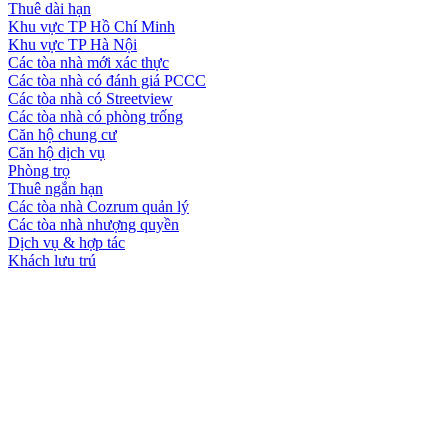
Thuê dài hạn
Khu vực TP Hồ Chí Minh
Khu vực TP Hà Nội
Các tòa nhà mới xác thực
Các tòa nhà có đánh giá PCCC
Các tòa nhà có Streetview
Các tòa nhà có phòng trống
Căn hộ chung cư
Căn hộ dịch vụ
Phòng trọ
Thuê ngắn hạn
Các tòa nhà Cozrum quản lý
Các tòa nhà nhượng quyền
Dịch vụ & hợp tác
Khách lưu trú