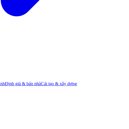
ành
Định giá & bán nhà
Cải tạo & xây dựng