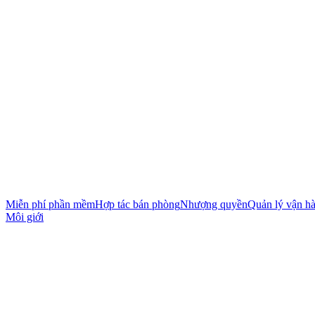
Miễn phí phần mềm
Hợp tác bán phòng
Nhượng quyền
Quản lý vận h
Môi giới