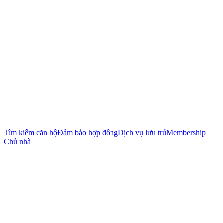
Tìm kiếm căn hộ
Đảm bảo hợp đồng
Dịch vụ lưu trú
Membership
Chủ nhà