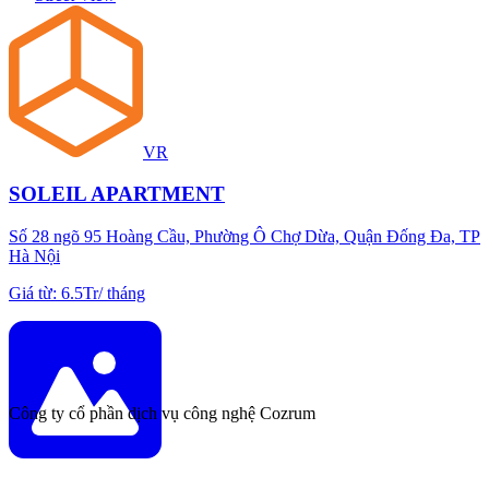
VR
SOLEIL APARTMENT
Số 28 ngõ 95 Hoàng Cầu, Phường Ô Chợ Dừa, Quận Đống Đa, TP
Hà Nội
Giá từ
:
6.5Tr
/
tháng
Công ty cổ phần dịch vụ công nghệ Cozrum