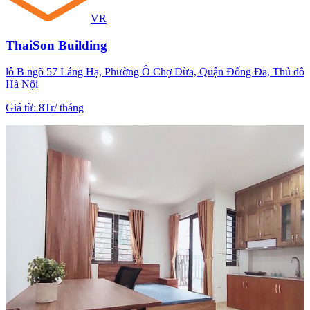
VR
ThaiSon Building
lô B ngõ 57 Láng Hạ, Phường Ô Chợ Dừa, Quận Đống Đa, Thủ đô
Hà Nội
Giá từ
:
8Tr
/
tháng