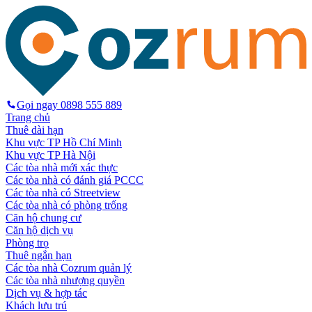
Gọi ngay
0898 555 889
Trang chủ
Thuê dài hạn
Khu vực TP Hồ Chí Minh
Khu vực TP Hà Nội
Các tòa nhà mới xác thực
Các tòa nhà có đánh giá PCCC
Các tòa nhà có Streetview
Các tòa nhà có phòng trống
Căn hộ chung cư
Căn hộ dịch vụ
Phòng trọ
Thuê ngắn hạn
Các tòa nhà Cozrum quản lý
Các tòa nhà nhượng quyền
Dịch vụ & hợp tác
Khách lưu trú