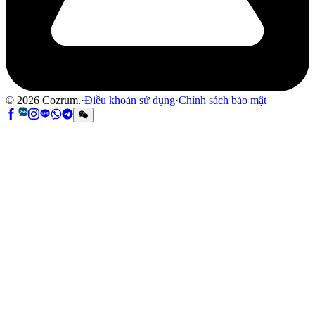
©
2026
Cozrum.
·
Điều khoản sử dụng
·
Chính sách bảo mật