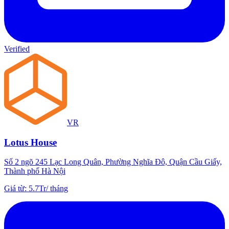
Verified
VR
Lotus House
Số 2 ngõ 245 Lạc Long Quân, Phường Nghĩa Đô, Quận Cầu Giấy,
Thành phố Hà Nội
Giá từ
:
5.7Tr
/
tháng