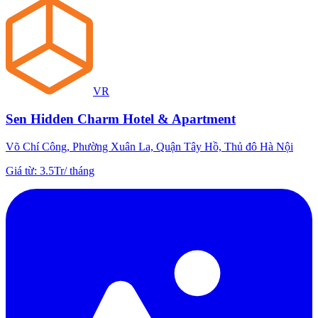
VR
Sen Hidden Charm Hotel & Apartment
Võ Chí Công, Phường Xuân La, Quận Tây Hồ, Thủ đô Hà Nội
Giá từ
:
3.5Tr
/
tháng