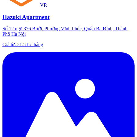
VR
Hazuki Apartment
Số 12 ngõ 376 Bưởi, Phường Vĩnh Phúc, Quận Ba Đình, Thành
Phố Hà Nội
Giá từ
:
21.5Tr
/
tháng