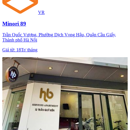
VR
Minori 89
Trần Quốc Vượng, Phường Dịch Vọng Hậu, Quận Cầu Giấy,
Thành phố Hà Nội
Giá từ
:
18Tr
/
tháng