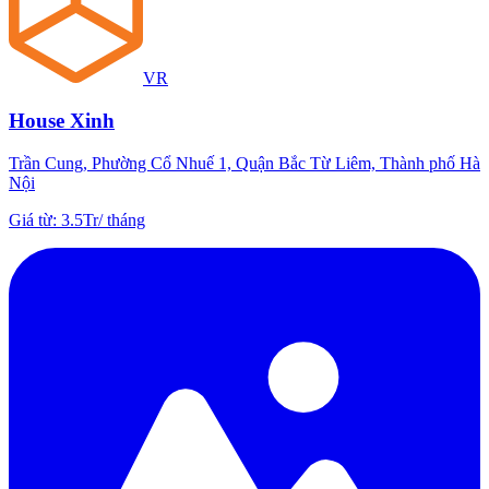
VR
House Xinh
Trần Cung, Phường Cổ Nhuế 1, Quận Bắc Từ Liêm, Thành phố Hà
Nội
Giá từ
:
3.5Tr
/
tháng