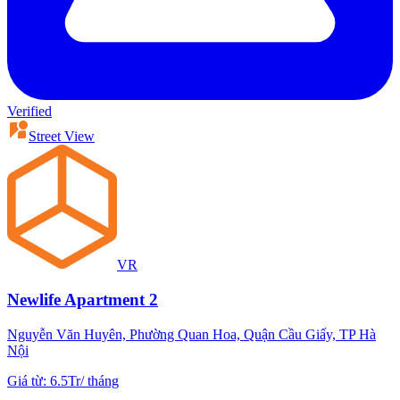
Verified
Street View
VR
Newlife Apartment 2
Nguyễn Văn Huyên, Phường Quan Hoa, Quận Cầu Giấy, TP Hà
Nội
Giá từ
:
6.5Tr
/
tháng