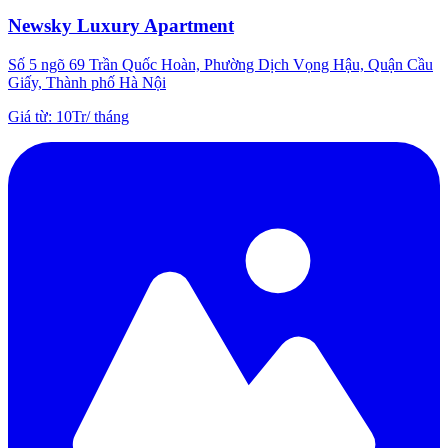
Newsky Luxury Apartment
Số 5 ngõ 69 Trần Quốc Hoàn, Phường Dịch Vọng Hậu, Quận Cầu
Giấy, Thành phố Hà Nội
Giá từ
:
10Tr
/
tháng