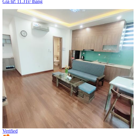
Giá từ
:
11.3Tr
/
tháng
Verified