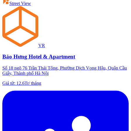
Street View
VR
Bảo Hưng Hotel & Apartment
Số 18 ngõ 76 Trần Thái Tông, Phường Dịch Vọng Hậu, Quận Cầu
Giấy, Thành phố Hà Nội
Giá từ
:
12.6Tr
/
tháng