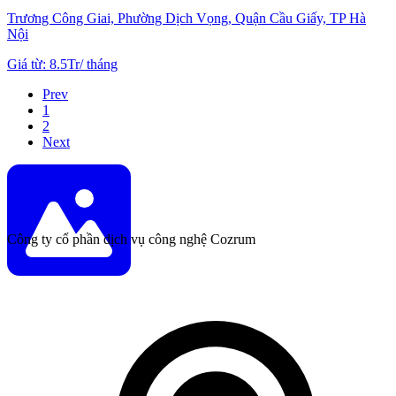
Trương Công Giai, Phường Dịch Vọng, Quận Cầu Giấy, TP Hà
Nội
Giá từ
:
8.5Tr
/
tháng
Prev
1
2
Next
Công ty cổ phần dịch vụ công nghệ Cozrum