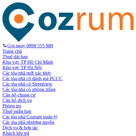
Gọi ngay
0898 555 889
Trang chủ
Thuê dài hạn
Khu vực TP Hồ Chí Minh
Khu vực TP Hà Nội
Các tòa nhà mới xác thực
Các tòa nhà có đánh giá PCCC
Các tòa nhà có Streetview
Các tòa nhà có phòng trống
Căn hộ chung cư
Căn hộ dịch vụ
Phòng trọ
Thuê ngắn hạn
Các tòa nhà Cozrum quản lý
Các tòa nhà nhượng quyền
Dịch vụ & hợp tác
Khách lưu trú