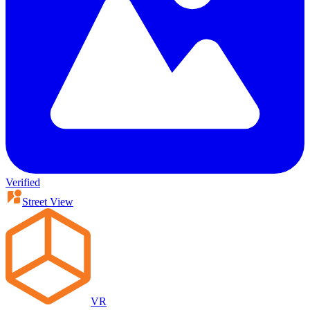
Verified
Street View
VR