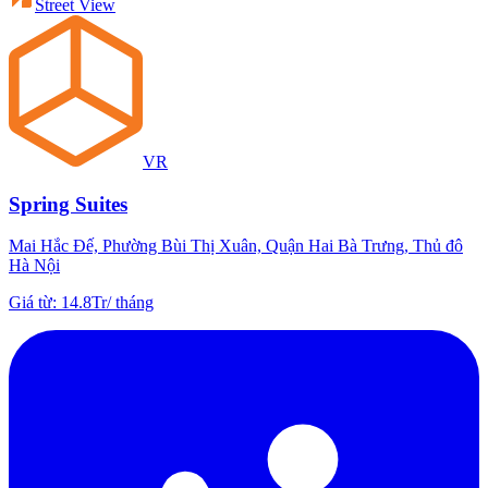
Street View
VR
Spring Suites
Mai Hắc Đế, Phường Bùi Thị Xuân, Quận Hai Bà Trưng, Thủ đô
Hà Nội
Giá từ
:
14.8Tr
/
tháng