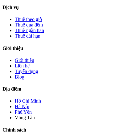
Dịch vụ
Thuê theo giờ
Thuê qua đêm
Thuê ngắn hạn
Thuê dài hạn
Giới thiệu
Giới thiệu
Liên hệ
Tuyển dụng
Blog
Địa điểm
Hồ Chí Minh
Hà Nội
Phú Yên
Vũng Tàu
Chính sách