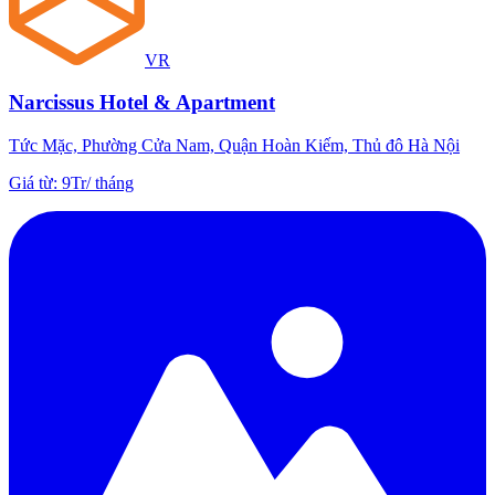
VR
Narcissus Hotel & Apartment
Tức Mặc, Phường Cửa Nam, Quận Hoàn Kiếm, Thủ đô Hà Nội
Giá từ
:
9Tr
/
tháng