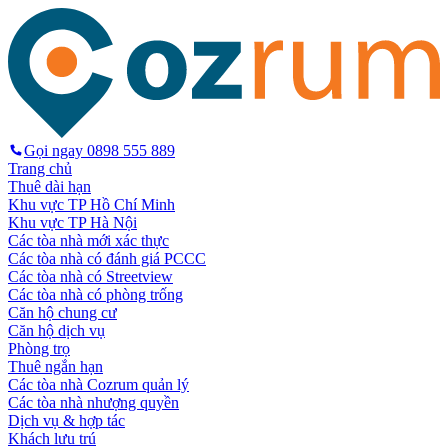
Gọi ngay
0898 555 889
Trang chủ
Thuê dài hạn
Khu vực TP Hồ Chí Minh
Khu vực TP Hà Nội
Các tòa nhà mới xác thực
Các tòa nhà có đánh giá PCCC
Các tòa nhà có Streetview
Các tòa nhà có phòng trống
Căn hộ chung cư
Căn hộ dịch vụ
Phòng trọ
Thuê ngắn hạn
Các tòa nhà Cozrum quản lý
Các tòa nhà nhượng quyền
Dịch vụ & hợp tác
Khách lưu trú