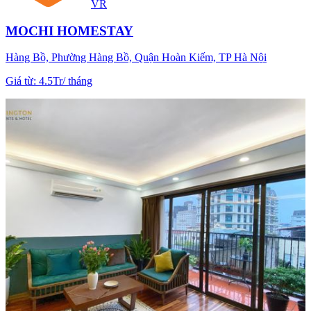
VR
MOCHI HOMESTAY
Hàng Bồ, Phường Hàng Bồ, Quận Hoàn Kiếm, TP Hà Nội
Giá từ
:
4.5Tr
/
tháng