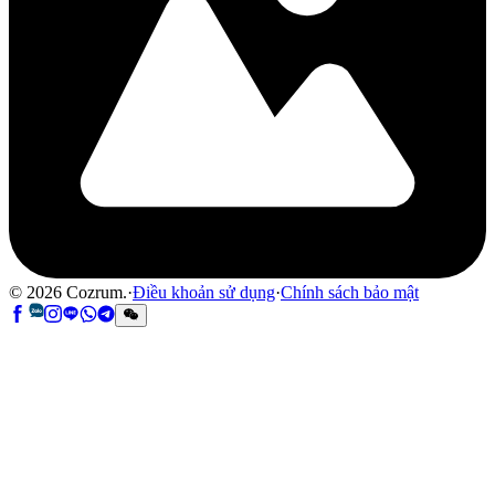
©
2026
Cozrum.
·
Điều khoản sử dụng
·
Chính sách bảo mật