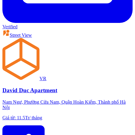
Verified
Street View
VR
David Duc Apartment
Nam Ngư, Phường Cửa Nam, Quận Hoàn Kiếm, Thành phố Hà
Nội
Giá từ
:
11.5Tr
/
tháng