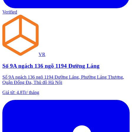
Verified
VR
Số 9A ngách 136 ngõ 1194 Đường Láng
Số 9A ngách 136 ngõ 1194 Đường Láng, Phường Láng Thượng,
Quận Đống Đa, Thủ đô Hà Nội
Giá từ
:
4.8Tr
/
tháng