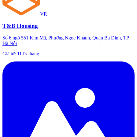
VR
T&B Housing
Số 6 ngõ 551 Kim Mã, Phường Ngọc Khánh, Quận Ba Đình, TP
Hà Nội
Giá từ
:
11Tr
/
tháng