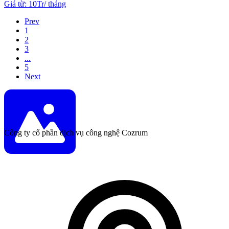
Giá từ
:
10Tr
/
tháng
Prev
1
2
3
...
5
Next
Công ty cổ phần dịch vụ công nghệ Cozrum