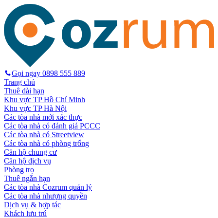
Gọi ngay
0898 555 889
Trang chủ
Thuê dài hạn
Khu vực TP Hồ Chí Minh
Khu vực TP Hà Nội
Các tòa nhà mới xác thực
Các tòa nhà có đánh giá PCCC
Các tòa nhà có Streetview
Các tòa nhà có phòng trống
Căn hộ chung cư
Căn hộ dịch vụ
Phòng trọ
Thuê ngắn hạn
Các tòa nhà Cozrum quản lý
Các tòa nhà nhượng quyền
Dịch vụ & hợp tác
Khách lưu trú