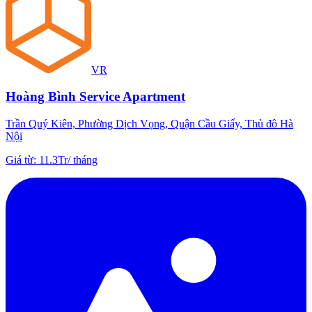
VR
Hoàng Bình Service Apartment
Trần Quý Kiên, Phường Dịch Vọng, Quận Cầu Giấy, Thủ đô Hà
Nội
Giá từ
:
11.3Tr
/
tháng