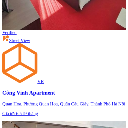
Verified
Street View
VR
Công Vinh Apartment
Quan Hoa, Phường Quan Hoa, Quận Cầu Giấy, Thành Phố Hà Nội
Giá từ
:
6.5Tr
/
tháng