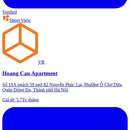
Verified
Street View
VR
Hoang Cau Apartment
Số 10A ngách 59 ngõ 82 Nguyễn Phúc Lai, Phường Ô Chợ Dừa,
Quận Đống Đa, Thành phố Hà Nội
Giá từ
:
5.7Tr
/
tháng