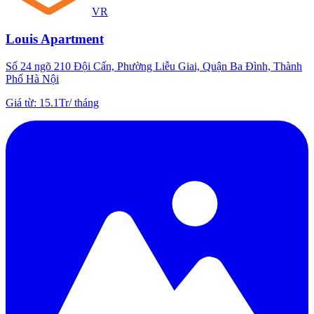
VR
Louis Apartment
Số 24 ngõ 210 Đội Cấn, Phường Liễu Giai, Quận Ba Đình, Thành
Phố Hà Nội
Giá từ
:
15.1Tr
/
tháng