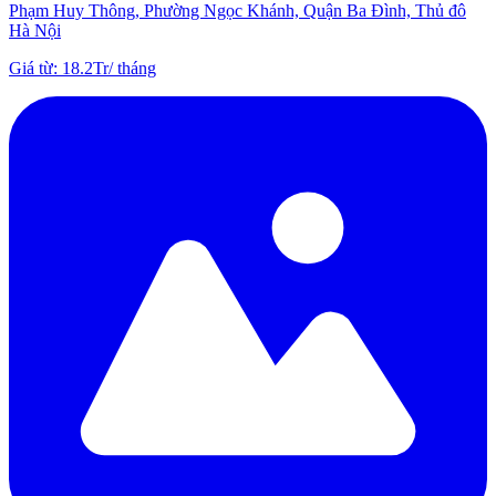
Phạm Huy Thông, Phường Ngọc Khánh, Quận Ba Đình, Thủ đô
Hà Nội
Giá từ
:
18.2Tr
/
tháng