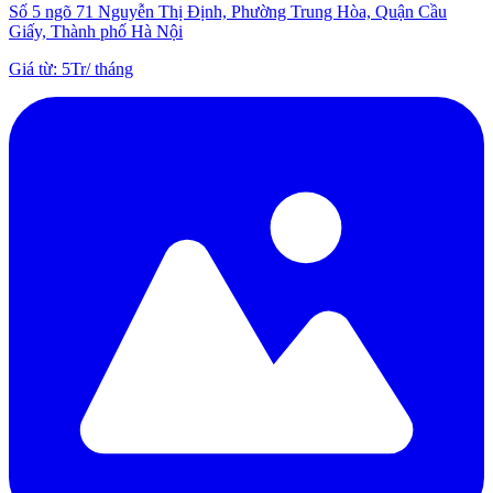
Số 5 ngõ 71 Nguyễn Thị Định, Phường Trung Hòa, Quận Cầu
Giấy, Thành phố Hà Nội
Giá từ
:
5Tr
/
tháng