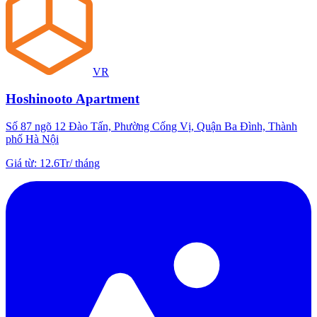
VR
Hoshinooto Apartment
Số 87 ngõ 12 Đào Tấn, Phường Cống Vị, Quận Ba Đình, Thành
phố Hà Nội
Giá từ
:
12.6Tr
/
tháng