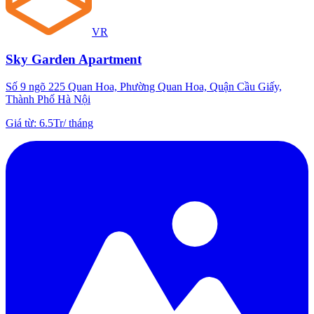
VR
Sky Garden Apartment
Số 9 ngõ 225 Quan Hoa, Phường Quan Hoa, Quận Cầu Giấy,
Thành Phố Hà Nội
Giá từ
:
6.5Tr
/
tháng