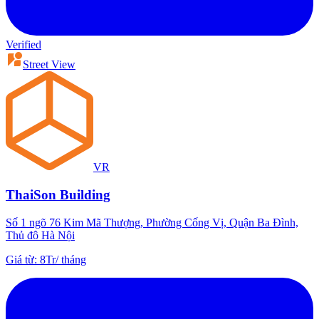
Verified
Street View
VR
ThaiSon Building
Số 1 ngõ 76 Kim Mã Thượng, Phường Cống Vị, Quận Ba Đình,
Thủ đô Hà Nội
Giá từ
:
8Tr
/
tháng