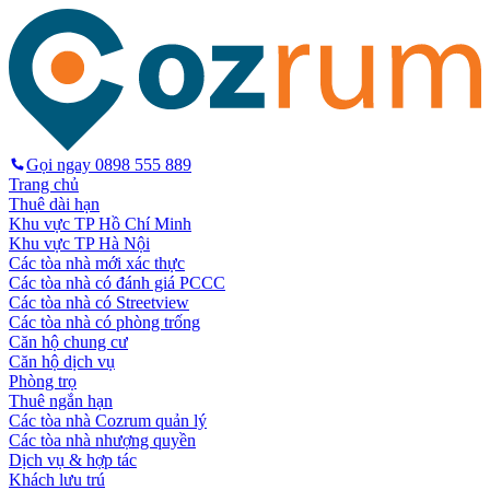
Gọi ngay
0898 555 889
Trang chủ
Thuê dài hạn
Khu vực TP Hồ Chí Minh
Khu vực TP Hà Nội
Các tòa nhà mới xác thực
Các tòa nhà có đánh giá PCCC
Các tòa nhà có Streetview
Các tòa nhà có phòng trống
Căn hộ chung cư
Căn hộ dịch vụ
Phòng trọ
Thuê ngắn hạn
Các tòa nhà Cozrum quản lý
Các tòa nhà nhượng quyền
Dịch vụ & hợp tác
Khách lưu trú