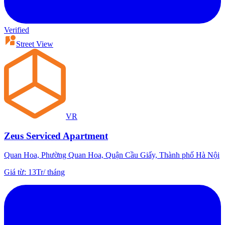
Verified
Street View
VR
Zeus Serviced Apartment
Quan Hoa, Phường Quan Hoa, Quận Cầu Giấy, Thành phố Hà Nội
Giá từ
:
13Tr
/
tháng