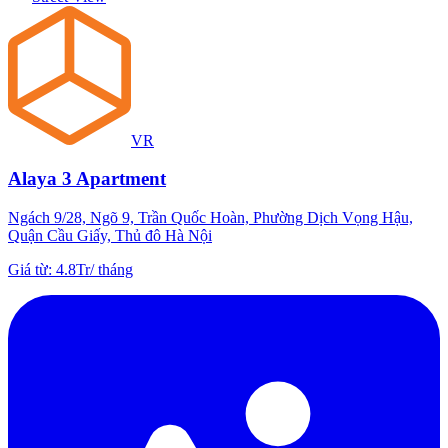
VR
Alaya 3 Apartment
Ngách 9/28, Ngõ 9, Trần Quốc Hoàn, Phường Dịch Vọng Hậu,
Quận Cầu Giấy, Thủ đô Hà Nội
Giá từ
:
4.8Tr
/
tháng