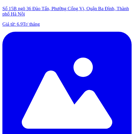
Số 15B ngõ 36 Đào Tấn, Phường Cống Vị, Quận Ba Đình, Thành
phố Hà Nội
Giá từ
:
6.9Tr
/
tháng