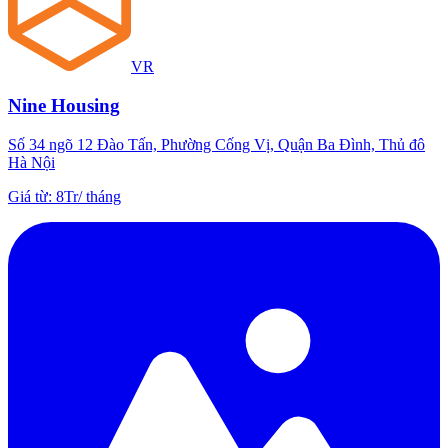
VR
Nine Housing
Số 34 ngõ 12 Đào Tấn, Phường Cống Vị, Quận Ba Đình, Thủ đô
Hà Nội
Giá từ
:
8Tr
/
tháng