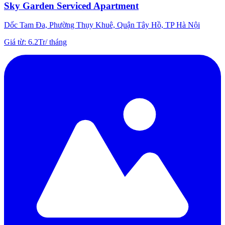
Sky Garden Serviced Apartment
Dốc Tam Đa, Phường Thụy Khuê, Quận Tây Hồ, TP Hà Nội
Giá từ
:
6.2Tr
/
tháng