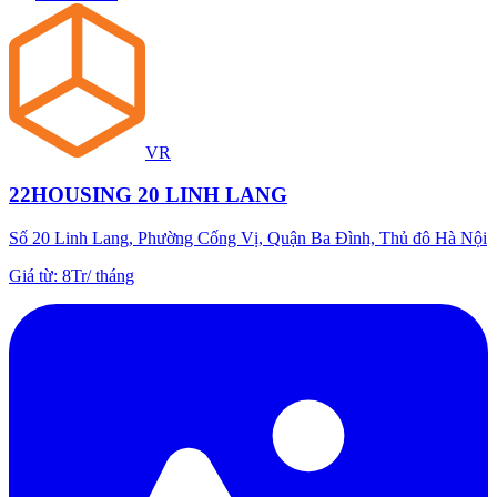
VR
22HOUSING 20 LINH LANG
Số 20 Linh Lang, Phường Cống Vị, Quận Ba Đình, Thủ đô Hà Nội
Giá từ
:
8Tr
/
tháng