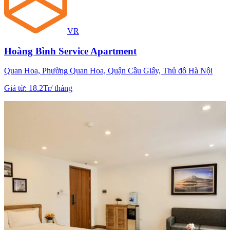
VR
Hoàng Bình Service Apartment
Quan Hoa, Phường Quan Hoa, Quận Cầu Giấy, Thủ đô Hà Nội
Giá từ
:
18.2Tr
/
tháng