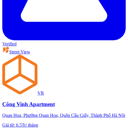
Verified
Street View
VR
Công Vinh Apartment
Quan Hoa, Phường Quan Hoa, Quận Cầu Giấy, Thành Phố Hà Nội
Giá từ
:
6.5Tr
/
tháng