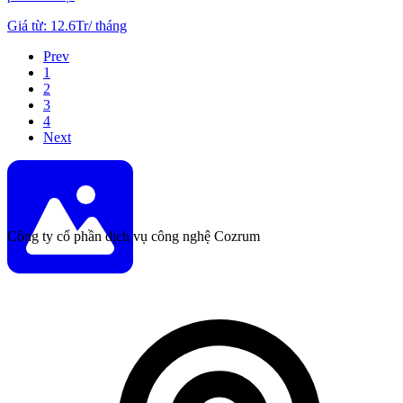
Giá từ
:
12.6Tr
/
tháng
Prev
1
2
3
4
Next
Công ty cổ phần dịch vụ công nghệ Cozrum