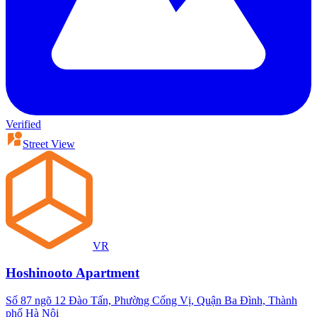
Verified
Street View
VR
Hoshinooto Apartment
Số 87 ngõ 12 Đào Tấn, Phường Cống Vị, Quận Ba Đình, Thành
phố Hà Nội