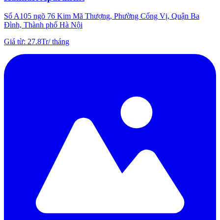
Số A105 ngõ 76 Kim Mã Thượng, Phường Cống Vị, Quận Ba
Đình, Thành phố Hà Nội
Giá từ
:
27.8Tr
/
tháng