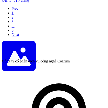
Giá từ
:
5Tr
/
tháng
Prev
1
2
3
...
5
Next
Công ty cổ phần dịch vụ công nghệ Cozrum