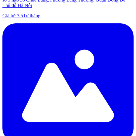
Thủ đô Hà Nội
Giá từ
:
3.5Tr
/
tháng