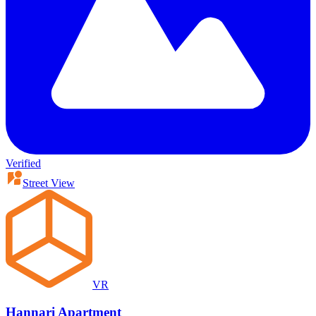
Verified
Street View
VR
Hannari Apartment