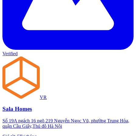
Verified
VR
Sala Homes
Số 19A ngách 16 ngõ 219 Nguyễn Ngọc Vũ, phường Trung Hòa,
quận Cầu Giấy,Thủ đô Hà Nội