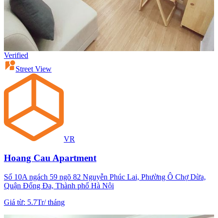
Verified
Street View
VR
Hoang Cau Apartment
Số 10A ngách 59 ngõ 82 Nguyễn Phúc Lai, Phường Ô Chợ Dừa,
Quận Đống Đa, Thành phố Hà Nội
Giá từ
:
5.7Tr
/
tháng