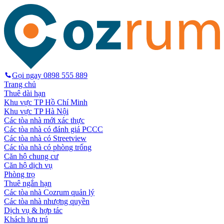
Gọi ngay
0898 555 889
Trang chủ
Thuê dài hạn
Khu vực TP Hồ Chí Minh
Khu vực TP Hà Nội
Các tòa nhà mới xác thực
Các tòa nhà có đánh giá PCCC
Các tòa nhà có Streetview
Các tòa nhà có phòng trống
Căn hộ chung cư
Căn hộ dịch vụ
Phòng trọ
Thuê ngắn hạn
Các tòa nhà Cozrum quản lý
Các tòa nhà nhượng quyền
Dịch vụ & hợp tác
Khách lưu trú