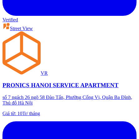
Verified
Street View
VR
PRONICS HANOI SERVICE APARTMENT
số 7 ngách 26 ngõ 58 Đào Tấn, Phường Cống Vị, Quận Ba Đình,
Thủ đô Hà Nội
Giá từ
:
10Tr
/
tháng