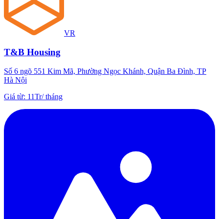
VR
T&B Housing
Số 6 ngõ 551 Kim Mã, Phường Ngọc Khánh, Quận Ba Đình, TP
Hà Nội
Giá từ
:
11Tr
/
tháng