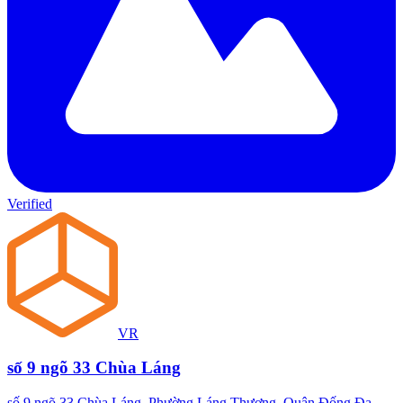
Verified
VR
số 9 ngõ 33 Chùa Láng
số 9 ngõ 33 Chùa Láng, Phường Láng Thượng, Quận Đống Đa,