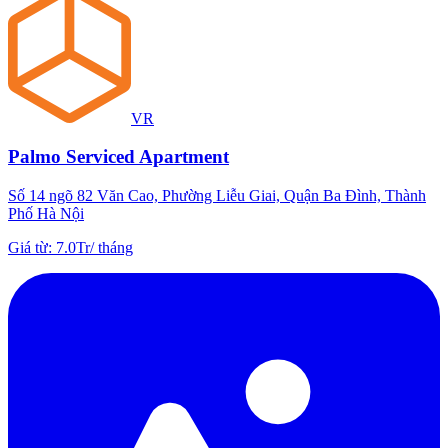
VR
Palmo Serviced Apartment
Số 14 ngõ 82 Văn Cao, Phường Liễu Giai, Quận Ba Đình, Thành
Phố Hà Nội
Giá từ
:
7.0Tr
/
tháng