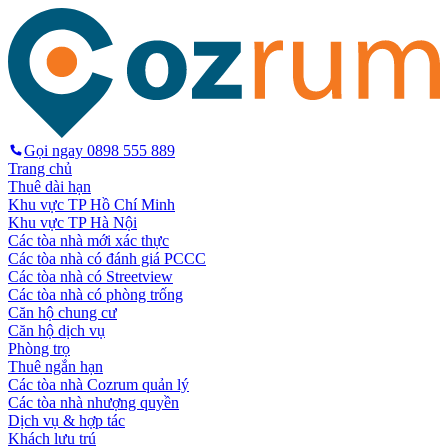
Gọi ngay
0898 555 889
Trang chủ
Thuê dài hạn
Khu vực TP Hồ Chí Minh
Khu vực TP Hà Nội
Các tòa nhà mới xác thực
Các tòa nhà có đánh giá PCCC
Các tòa nhà có Streetview
Các tòa nhà có phòng trống
Căn hộ chung cư
Căn hộ dịch vụ
Phòng trọ
Thuê ngắn hạn
Các tòa nhà Cozrum quản lý
Các tòa nhà nhượng quyền
Dịch vụ & hợp tác
Khách lưu trú