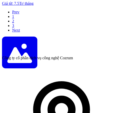
Giá từ
:
7.5Tr
/
tháng
Prev
1
2
3
Next
Công ty cổ phần dịch vụ công nghệ Cozrum