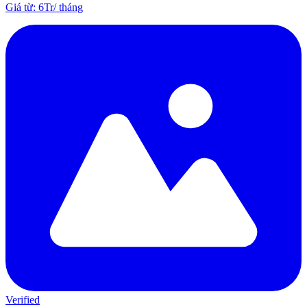
Giá từ
:
6Tr
/
tháng
Verified