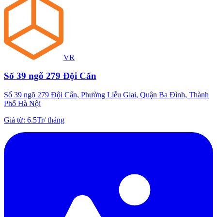
VR
Số 39 ngõ 279 Đội Cấn
Số 39 ngõ 279 Đội Cấn, Phường Liễu Giai, Quận Ba Đình, Thành
Phố Hà Nội
Giá từ
:
6.5Tr
/
tháng