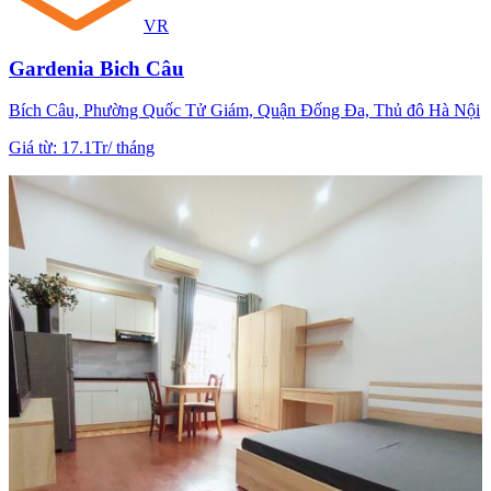
VR
Gardenia Bich Câu
Bích Câu, Phường Quốc Tử Giám, Quận Đống Đa, Thủ đô Hà Nội
Giá từ
:
17.1Tr
/
tháng