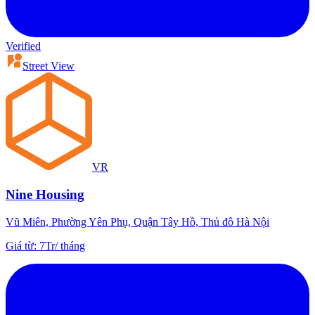
Verified
Street View
VR
Nine Housing
Vũ Miên, Phường Yên Phụ, Quận Tây Hồ, Thủ đô Hà Nội
Giá từ
:
7Tr
/
tháng