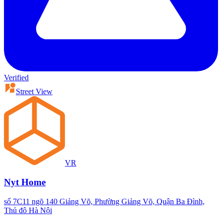
Verified
Street View
VR
Nyt Home
số 7C11 ngõ 140 Giảng Võ, Phường Giảng Võ, Quận Ba Đình,
Thủ đô Hà Nội