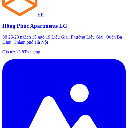
VR
Hồng Phúc Apartments LG
Số 26-28 ngách 15 ngõ 19 Liễu Giai, Phường Liễu Giai, Quận Ba
Đình, Thành phố Hà Nội
Giá từ
:
13.8Tr
/
tháng