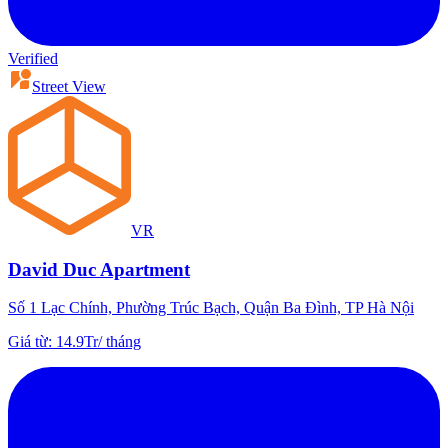
Verified
Street View
VR
David Duc Apartment
Số 1 Lạc Chính, Phường Trúc Bạch, Quận Ba Đình, TP Hà Nội
Giá từ
:
14.9Tr
/
tháng