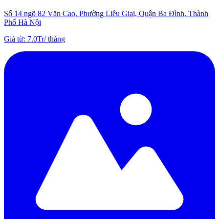
Số 14 ngõ 82 Văn Cao, Phường Liễu Giai, Quận Ba Đình, Thành
Phố Hà Nội
Giá từ
:
7.0Tr
/
tháng