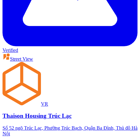
Verified
Street View
VR
Thaison Housing Trúc Lạc
Số 52 ngõ Trúc Lạc, Phường Trúc Bạch, Quận Ba Đình, Thủ đô Hà
Nội