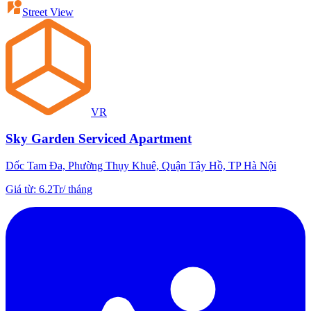
Street View
VR
Sky Garden Serviced Apartment
Dốc Tam Đa, Phường Thụy Khuê, Quận Tây Hồ, TP Hà Nội
Giá từ
:
6.2Tr
/
tháng