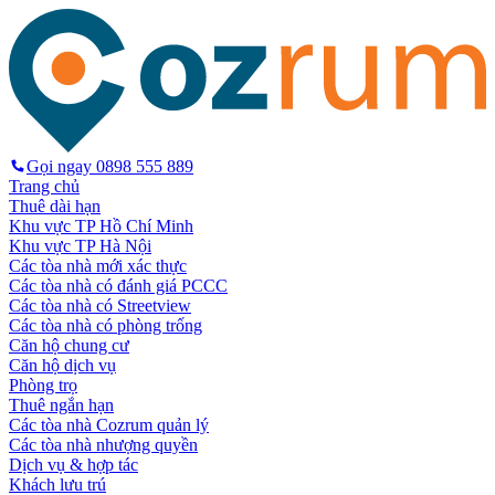
Gọi ngay
0898 555 889
Trang chủ
Thuê dài hạn
Khu vực TP Hồ Chí Minh
Khu vực TP Hà Nội
Các tòa nhà mới xác thực
Các tòa nhà có đánh giá PCCC
Các tòa nhà có Streetview
Các tòa nhà có phòng trống
Căn hộ chung cư
Căn hộ dịch vụ
Phòng trọ
Thuê ngắn hạn
Các tòa nhà Cozrum quản lý
Các tòa nhà nhượng quyền
Dịch vụ & hợp tác
Khách lưu trú