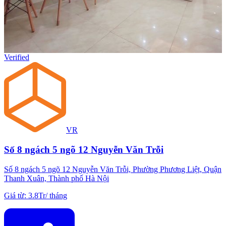
Verified
VR
Số 8 ngách 5 ngõ 12 Nguyễn Văn Trỗi
Số 8 ngách 5 ngõ 12 Nguyễn Văn Trỗi, Phường Phương Liệt, Quận
Thanh Xuân, Thành phố Hà Nội
Giá từ
:
3.8Tr
/
tháng