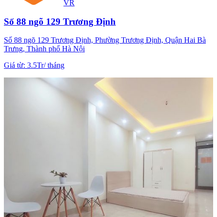
VR
Số 88 ngõ 129 Trương Định
Số 88 ngõ 129 Trương Định, Phường Trương Định, Quận Hai Bà
Trưng, Thành phố Hà Nội
Giá từ
:
3.5Tr
/
tháng