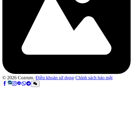
©
2026
Cozrum.
·
Điều khoản sử dụng
·
Chính sách bảo mật