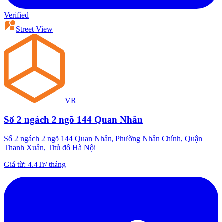
Verified
Street View
VR
Số 2 ngách 2 ngõ 144 Quan Nhân
Số 2 ngách 2 ngõ 144 Quan Nhân, Phường Nhân Chính, Quận
Thanh Xuân, Thủ đô Hà Nội
Giá từ
:
4.4Tr
/
tháng