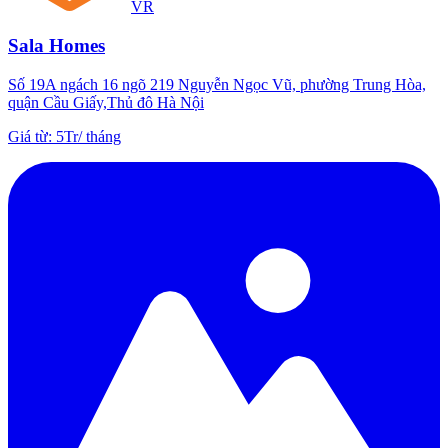
VR
Sala Homes
Số 19A ngách 16 ngõ 219 Nguyễn Ngọc Vũ, phường Trung Hòa,
quận Cầu Giấy,Thủ đô Hà Nội
Giá từ
:
5Tr
/
tháng