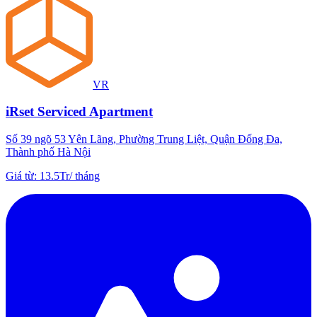
VR
iRset Serviced Apartment
Số 39 ngõ 53 Yên Lãng, Phường Trung Liệt, Quận Đống Đa,
Thành phố Hà Nội
Giá từ
:
13.5Tr
/
tháng