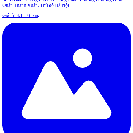
Quận Thanh Xuân, Thủ đô Hà Nội
Giá từ
:
4.1Tr
/
tháng