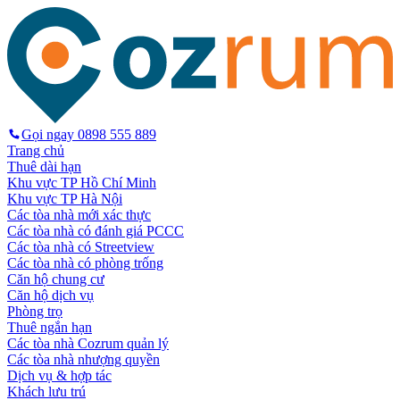
Gọi ngay
0898 555 889
Trang chủ
Thuê dài hạn
Khu vực TP Hồ Chí Minh
Khu vực TP Hà Nội
Các tòa nhà mới xác thực
Các tòa nhà có đánh giá PCCC
Các tòa nhà có Streetview
Các tòa nhà có phòng trống
Căn hộ chung cư
Căn hộ dịch vụ
Phòng trọ
Thuê ngắn hạn
Các tòa nhà Cozrum quản lý
Các tòa nhà nhượng quyền
Dịch vụ & hợp tác
Khách lưu trú