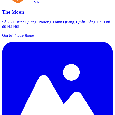
VR
The Moon
Số 250 Thịnh Quang, Phường Thịnh Quang, Quận Đống Đa, Thủ
đô Hà Nội
Giá từ
:
4.3Tr
/
tháng