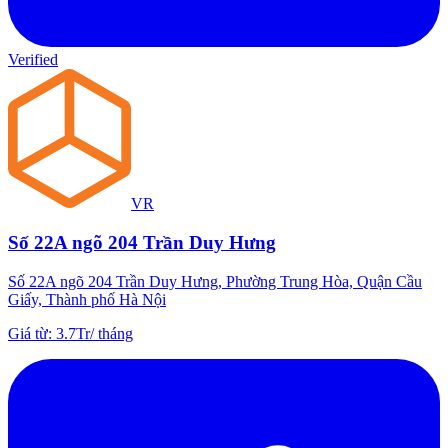
Verified
VR
Số 22A ngõ 204 Trần Duy Hưng
Số 22A ngõ 204 Trần Duy Hưng, Phường Trung Hòa, Quận Cầu
Giấy, Thành phố Hà Nội
Giá từ
:
3.7Tr
/
tháng