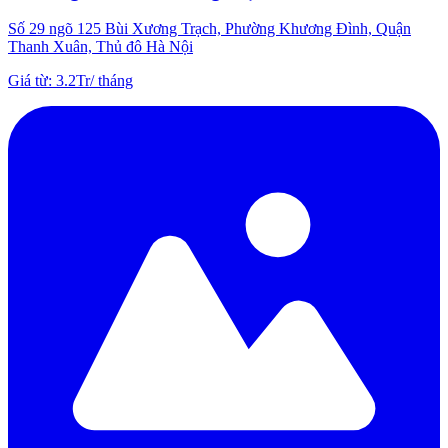
Số 29 ngõ 125 Bùi Xương Trạch, Phường Khương Đình, Quận
Thanh Xuân, Thủ đô Hà Nội
Giá từ
:
3.2Tr
/
tháng