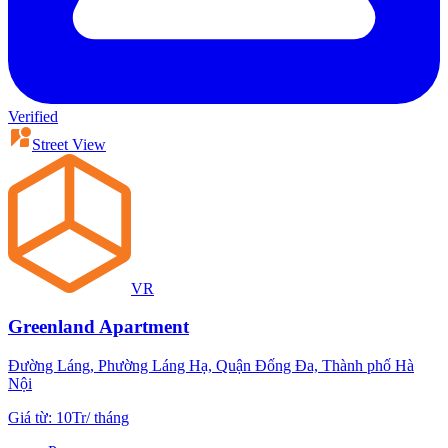
Verified
Street View
VR
Greenland Apartment
Đường Láng, Phường Láng Hạ, Quận Đống Đa, Thành phố Hà
Nội
Giá từ
:
10Tr
/
tháng