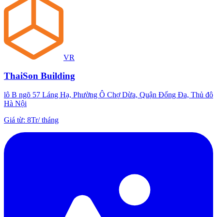
VR
ThaiSon Building
lô B ngõ 57 Láng Hạ, Phường Ô Chợ Dừa, Quận Đống Đa, Thủ đô
Hà Nội
Giá từ
:
8Tr
/
tháng