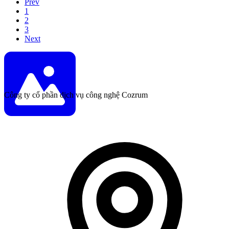
Prev
1
2
3
Next
Công ty cổ phần dịch vụ công nghệ Cozrum