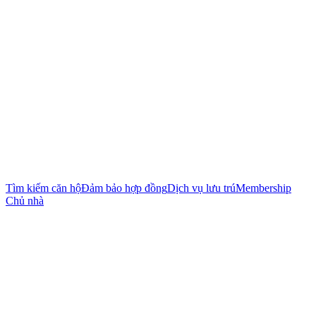
Tìm kiếm căn hộ
Đảm bảo hợp đồng
Dịch vụ lưu trú
Membership
Chủ nhà