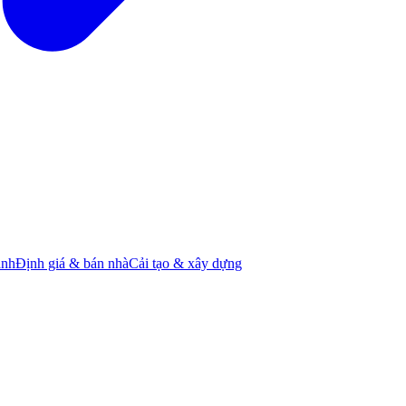
ành
Định giá & bán nhà
Cải tạo & xây dựng