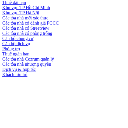
Thuê dài hạn
Khu vực TP Hồ Chí Minh
Khu vực TP Hà Nội
Các tòa nhà mới xác thực
Các tòa nhà có đánh giá PCCC
Các tòa nhà có Streetview
Các tòa nhà có phòng trống
Căn hộ chung cư
Căn hộ dịch vụ
Phòng trọ
Thuê ngắn hạn
Các tòa nhà Cozrum quản lý
Các tòa nhà nhượng quyền
Dịch vụ & hợp tác
Khách lưu trú