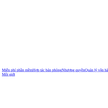
Miễn phí phần mềm
Hợp tác bán phòng
Nhượng quyền
Quản lý vận h
Môi giới