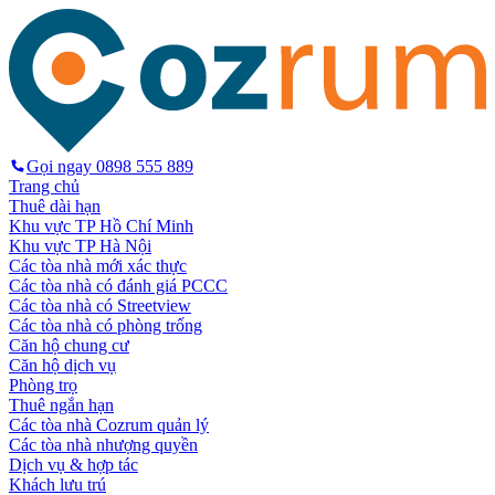
Gọi ngay
0898 555 889
Trang chủ
Thuê dài hạn
Khu vực TP Hồ Chí Minh
Khu vực TP Hà Nội
Các tòa nhà mới xác thực
Các tòa nhà có đánh giá PCCC
Các tòa nhà có Streetview
Các tòa nhà có phòng trống
Căn hộ chung cư
Căn hộ dịch vụ
Phòng trọ
Thuê ngắn hạn
Các tòa nhà Cozrum quản lý
Các tòa nhà nhượng quyền
Dịch vụ & hợp tác
Khách lưu trú