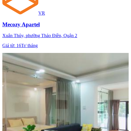
VR
Mecozy Apartel
Xuân Thủy, phường Thảo Điền, Quận 2
Giá từ
:
16Tr
/
tháng