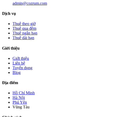
admin@cozrum.com
Dịch vụ
Thuê theo giờ
Thuê qua đêm
Thuê ngắn hạn
Thuê dài hạn
Giới thiệu
Giới thiệu
Liên hệ
Tuyển dụng
Blog
Địa điểm
Hồ Chí Minh
Hà Nội
Phú Yên
Vũng Tàu