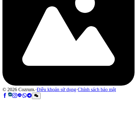
©
2026
Cozrum.
·
Điều khoản sử dụng
·
Chính sách bảo mật