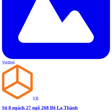
Verified
VR
Số 8 ngách 27 ngõ 268 Đê La Thành