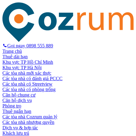
Gọi ngay
0898 555 889
Trang chủ
Thuê dài hạn
Khu vực TP Hồ Chí Minh
Khu vực TP Hà Nội
Các tòa nhà mới xác thực
Các tòa nhà có đánh giá PCCC
Các tòa nhà có Streetview
Các tòa nhà có phòng trống
Căn hộ chung cư
Căn hộ dịch vụ
Phòng trọ
Thuê ngắn hạn
Các tòa nhà Cozrum quản lý
Các tòa nhà nhượng quyền
Dịch vụ & hợp tác
Khách lưu trú