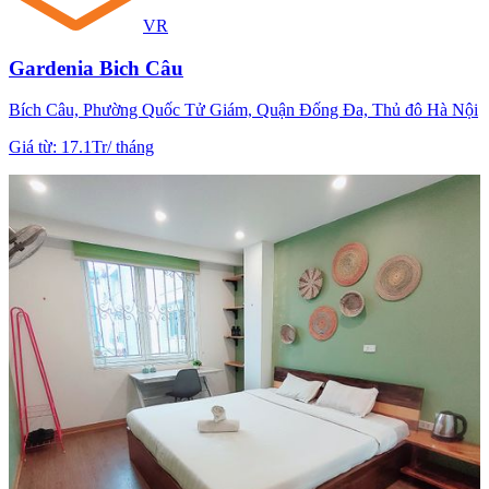
VR
Gardenia Bich Câu
Bích Câu, Phường Quốc Tử Giám, Quận Đống Đa, Thủ đô Hà Nội
Giá từ
:
17.1Tr
/
tháng