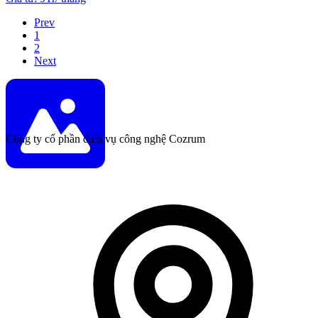
Prev
1
2
Next
Công ty cổ phần dịch vụ công nghệ Cozrum