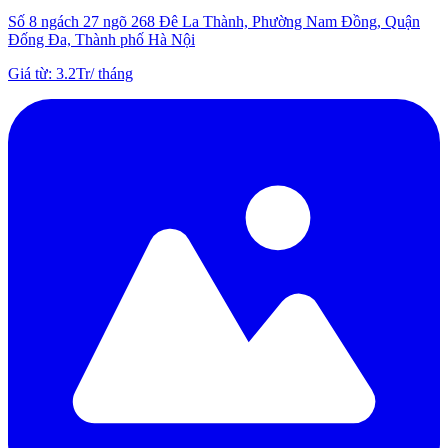
Số 8 ngách 27 ngõ 268 Đê La Thành, Phường Nam Đồng, Quận
Đống Đa, Thành phố Hà Nội
Giá từ
:
3.2Tr
/
tháng