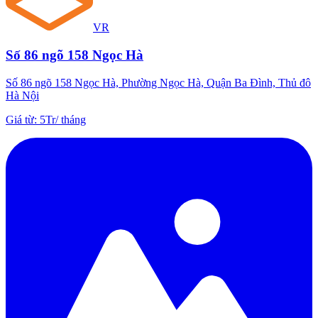
VR
Số 86 ngõ 158 Ngọc Hà
Số 86 ngõ 158 Ngọc Hà, Phường Ngọc Hà, Quận Ba Đình, Thủ đô
Hà Nội
Giá từ
:
5Tr
/
tháng