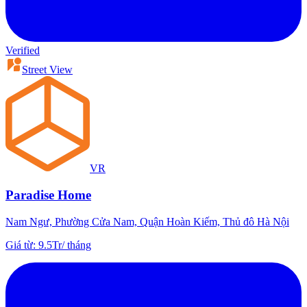
Verified
Street View
VR
Paradise Home
Nam Ngư, Phường Cửa Nam, Quận Hoàn Kiếm, Thủ đô Hà Nội
Giá từ
:
9.5Tr
/
tháng