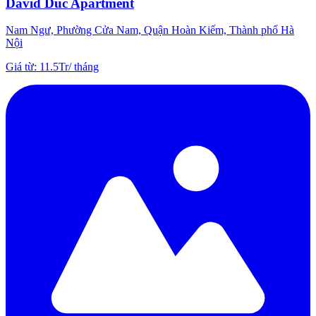
David Duc Apartment
Nam Ngư, Phường Cửa Nam, Quận Hoàn Kiếm, Thành phố Hà
Nội
Giá từ
:
11.5Tr
/
tháng