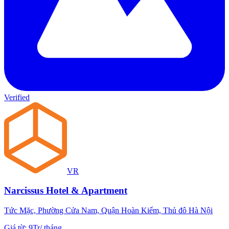
Verified
VR
Narcissus Hotel & Apartment
Tức Mặc, Phường Cửa Nam, Quận Hoàn Kiếm, Thủ đô Hà Nội
Giá từ
:
9Tr
/
tháng