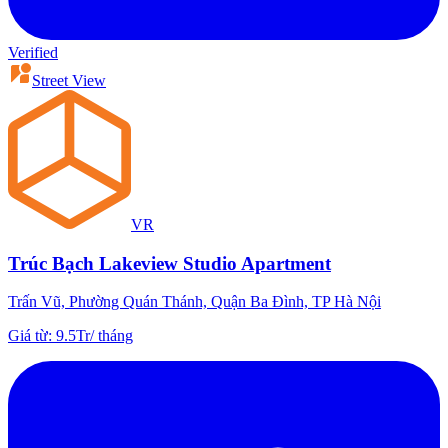
Verified
Street View
VR
Trúc Bạch Lakeview Studio Apartment
Trấn Vũ, Phường Quán Thánh, Quận Ba Đình, TP Hà Nội
Giá từ
:
9.5Tr
/
tháng