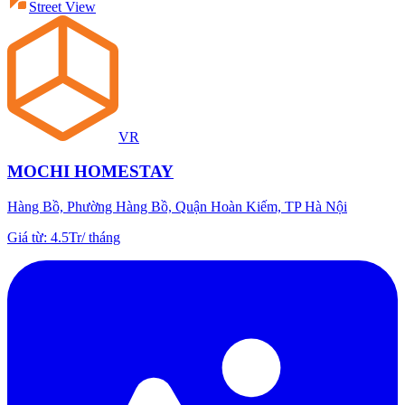
Street View
VR
MOCHI HOMESTAY
Hàng Bồ, Phường Hàng Bồ, Quận Hoàn Kiếm, TP Hà Nội
Giá từ
:
4.5Tr
/
tháng