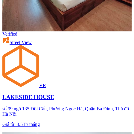
Verified
Street View
VR
LAKESIDE HOUSE
số 99 ngõ 135 Đội Cấn, Phường Ngọc Hà, Quận Ba Đình, Thủ đô
Hà Nội
Giá từ
:
3.5Tr
/
tháng