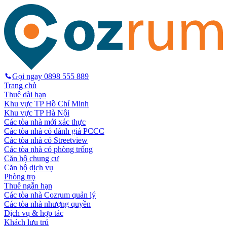
Gọi ngay
0898 555 889
Trang chủ
Thuê dài hạn
Khu vực TP Hồ Chí Minh
Khu vực TP Hà Nội
Các tòa nhà mới xác thực
Các tòa nhà có đánh giá PCCC
Các tòa nhà có Streetview
Các tòa nhà có phòng trống
Căn hộ chung cư
Căn hộ dịch vụ
Phòng trọ
Thuê ngắn hạn
Các tòa nhà Cozrum quản lý
Các tòa nhà nhượng quyền
Dịch vụ & hợp tác
Khách lưu trú