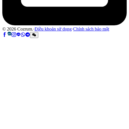
©
2026
Cozrum.
·
Điều khoản sử dụng
·
Chính sách bảo mật