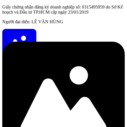
Giấy chứng nhận đăng ký doanh nghiệp số: 0315495959 do Sở Kế
hoạch và Đầu tư TP.HCM cấp ngày 23/01/2019
Người đại diện: LÊ VĂN HÙNG