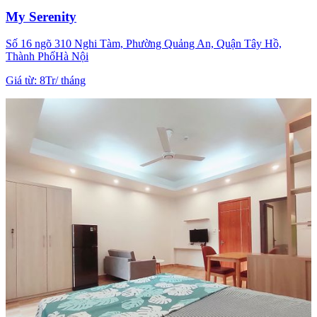
My Serenity
Số 16 ngõ 310 Nghi Tàm, Phường Quảng An, Quận Tây Hồ,
Thành PhốHà Nội
Giá từ
:
8Tr
/
tháng