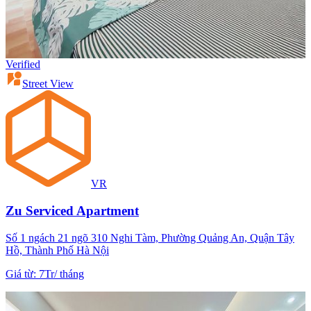
Verified
Street View
VR
Zu Serviced Apartment
Số 1 ngách 21 ngõ 310 Nghi Tàm, Phường Quảng An, Quận Tây
Hồ, Thành Phố Hà Nội
Giá từ
:
7Tr
/
tháng