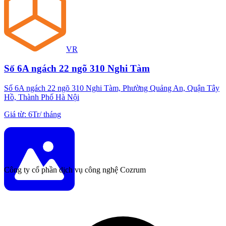
VR
Số 6A ngách 22 ngõ 310 Nghi Tàm
Số 6A ngách 22 ngõ 310 Nghi Tàm, Phường Quảng An, Quận Tây
Hồ, Thành Phố Hà Nội
Giá từ
:
6Tr
/
tháng
Công ty cổ phần dịch vụ công nghệ Cozrum