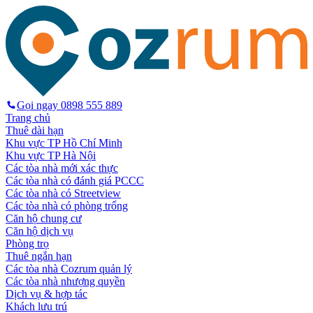
Gọi ngay
0898 555 889
Trang chủ
Thuê dài hạn
Khu vực TP Hồ Chí Minh
Khu vực TP Hà Nội
Các tòa nhà mới xác thực
Các tòa nhà có đánh giá PCCC
Các tòa nhà có Streetview
Các tòa nhà có phòng trống
Căn hộ chung cư
Căn hộ dịch vụ
Phòng trọ
Thuê ngắn hạn
Các tòa nhà Cozrum quản lý
Các tòa nhà nhượng quyền
Dịch vụ & hợp tác
Khách lưu trú