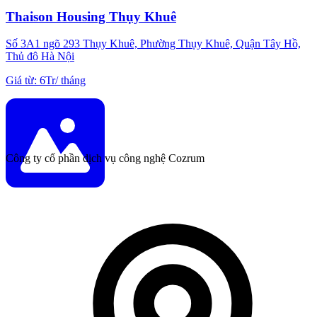
Thaison Housing Thụy Khuê
Số 3A1 ngõ 293 Thụy Khuê, Phường Thụy Khuê, Quận Tây Hồ,
Thủ đô Hà Nội
Giá từ
:
6Tr
/
tháng
Công ty cổ phần dịch vụ công nghệ Cozrum