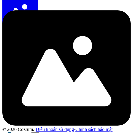
©
2026
Cozrum.
·
Điều khoản sử dụng
·
Chính sách bảo mật