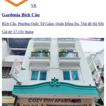
VR
Gardenia Bich Câu
Bích Câu, Phường Quốc Tử Giám, Quận Đống Đa, Thủ đô Hà Nội
Giá từ
:
17.1Tr
/
tháng