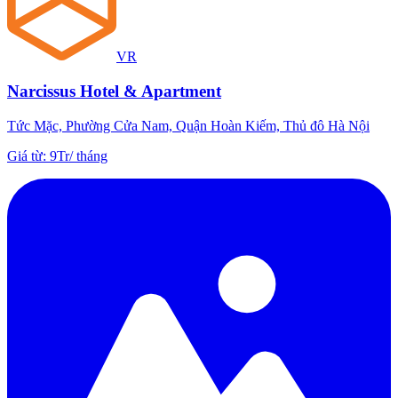
VR
Narcissus Hotel & Apartment
Tức Mặc, Phường Cửa Nam, Quận Hoàn Kiếm, Thủ đô Hà Nội
Giá từ
:
9Tr
/
tháng