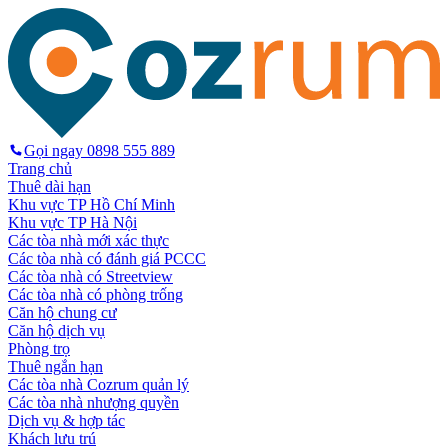
Gọi ngay
0898 555 889
Trang chủ
Thuê dài hạn
Khu vực TP Hồ Chí Minh
Khu vực TP Hà Nội
Các tòa nhà mới xác thực
Các tòa nhà có đánh giá PCCC
Các tòa nhà có Streetview
Các tòa nhà có phòng trống
Căn hộ chung cư
Căn hộ dịch vụ
Phòng trọ
Thuê ngắn hạn
Các tòa nhà Cozrum quản lý
Các tòa nhà nhượng quyền
Dịch vụ & hợp tác
Khách lưu trú