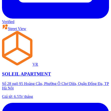
Verified
Street View
VR
SOLEIL APARTMENT
Số 28 ngõ 95 Hoàng Cầu, Phường Ô Chợ Dừa, Quận Đống Đa, TP
Hà Nội
Giá từ
:
6.5Tr
/
tháng