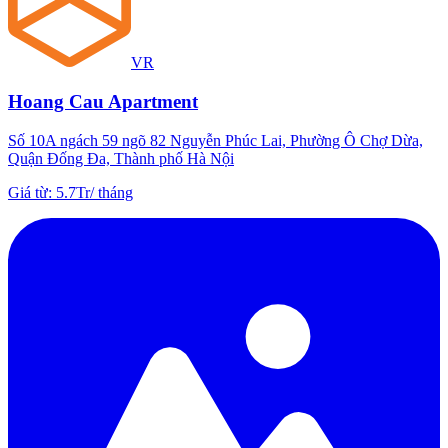
VR
Hoang Cau Apartment
Số 10A ngách 59 ngõ 82 Nguyễn Phúc Lai, Phường Ô Chợ Dừa,
Quận Đống Đa, Thành phố Hà Nội
Giá từ
:
5.7Tr
/
tháng