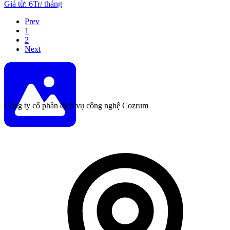
Giá từ
:
6Tr
/
tháng
Prev
1
2
Next
Công ty cổ phần dịch vụ công nghệ Cozrum