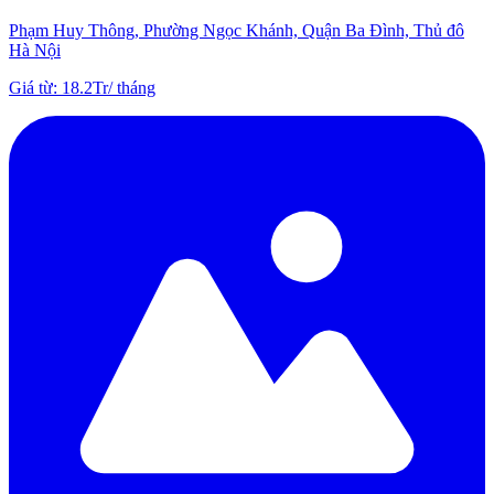
Phạm Huy Thông, Phường Ngọc Khánh, Quận Ba Đình, Thủ đô
Hà Nội
Giá từ
:
18.2Tr
/
tháng