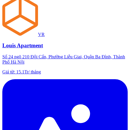
VR
Louis Apartment
Số 24 ngõ 210 Đội Cấn, Phường Liễu Giai, Quận Ba Đình, Thành
Phố Hà Nội
Giá từ
:
15.1Tr
/
tháng