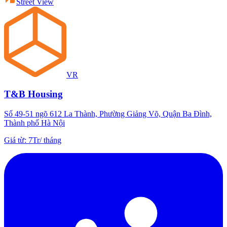
Street View
VR
T&B Housing
Số 49-51 ngõ 612 La Thành, Phường Giảng Võ, Quận Ba Đình,
Thành phố Hà Nội
Giá từ
:
7Tr
/
tháng