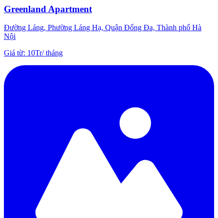
Greenland Apartment
Đường Láng, Phường Láng Hạ, Quận Đống Đa, Thành phố Hà
Nội
Giá từ
:
10Tr
/
tháng