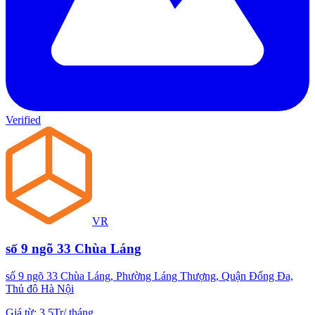
Verified
VR
số 9 ngõ 33 Chùa Láng
số 9 ngõ 33 Chùa Láng, Phường Láng Thượng, Quận Đống Đa,
Thủ đô Hà Nội
Giá từ
:
3.5Tr
/
tháng