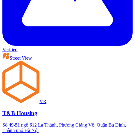
Verified
Street View
VR
T&B Housing
Số 49-51 ngõ 612 La Thành, Phường Giảng Võ, Quận Ba Đình,
Thành phố Hà Nội