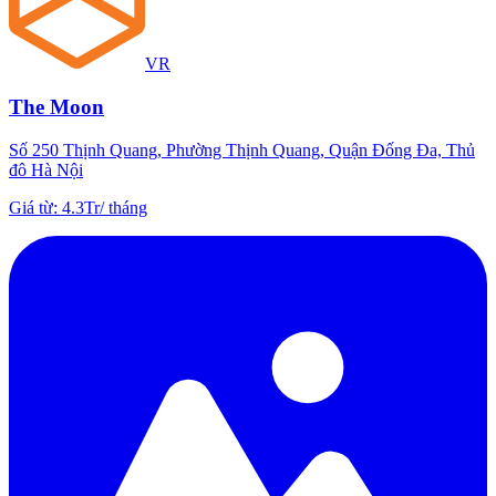
VR
The Moon
Số 250 Thịnh Quang, Phường Thịnh Quang, Quận Đống Đa, Thủ
đô Hà Nội
Giá từ
:
4.3Tr
/
tháng