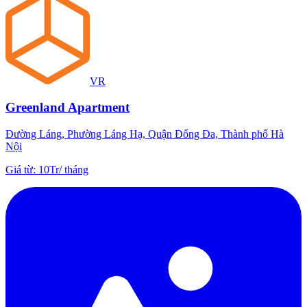
VR
Greenland Apartment
Đường Láng, Phường Láng Hạ, Quận Đống Đa, Thành phố Hà
Nội
Giá từ
:
10Tr
/
tháng