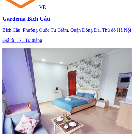
VR
Gardenia Bich Câu
Bích Câu, Phường Quốc Tử Giám, Quận Đống Đa, Thủ đô Hà Nội
Giá từ
:
17.1Tr
/
tháng