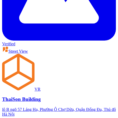
Verified
Street View
VR
ThaiSon Building
lô B ngõ 57 Láng Hạ, Phường Ô Chợ Dừa, Quận Đống Đa, Thủ đô
Hà Nội