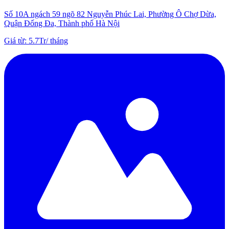
Số 10A ngách 59 ngõ 82 Nguyễn Phúc Lai, Phường Ô Chợ Dừa,
Quận Đống Đa, Thành phố Hà Nội
Giá từ
:
5.7Tr
/
tháng