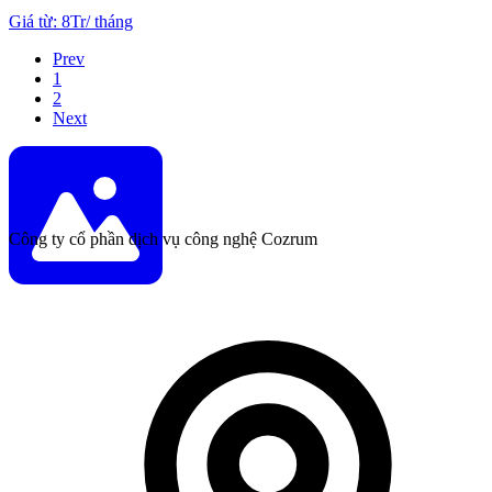
Giá từ
:
8Tr
/
tháng
Prev
1
2
Next
Công ty cổ phần dịch vụ công nghệ Cozrum