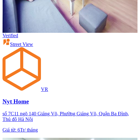
Verified
Street View
VR
Nyt Home
số 7C11 ngõ 140 Giảng Võ, Phường Giảng Võ, Quận Ba Đình,
Thủ đô Hà Nội
Giá từ
:
6Tr
/
tháng