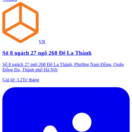
VR
Số 8 ngách 27 ngõ 268 Đê La Thành
Số 8 ngách 27 ngõ 268 Đê La Thành, Phường Nam Đồng, Quận
Đống Đa, Thành phố Hà Nội
Giá từ
:
3.2Tr
/
tháng