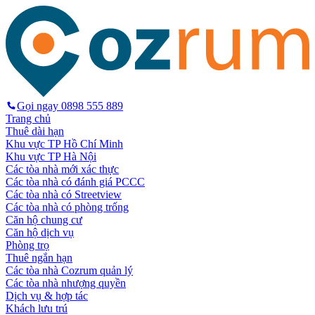
Gọi ngay
0898 555 889
Trang chủ
Thuê dài hạn
Khu vực TP Hồ Chí Minh
Khu vực TP Hà Nội
Các tòa nhà mới xác thực
Các tòa nhà có đánh giá PCCC
Các tòa nhà có Streetview
Các tòa nhà có phòng trống
Căn hộ chung cư
Căn hộ dịch vụ
Phòng trọ
Thuê ngắn hạn
Các tòa nhà Cozrum quản lý
Các tòa nhà nhượng quyền
Dịch vụ & hợp tác
Khách lưu trú