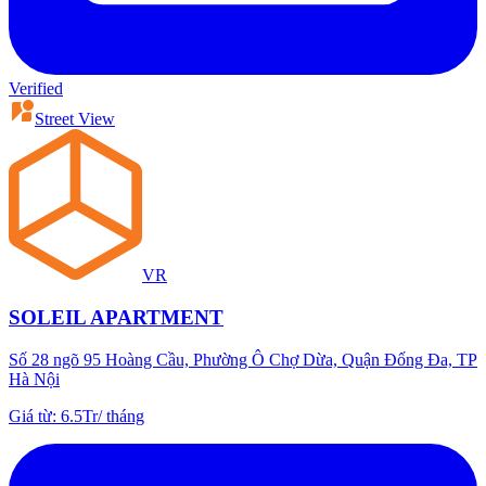
Verified
Street View
VR
SOLEIL APARTMENT
Số 28 ngõ 95 Hoàng Cầu, Phường Ô Chợ Dừa, Quận Đống Đa, TP
Hà Nội
Giá từ
:
6.5Tr
/
tháng