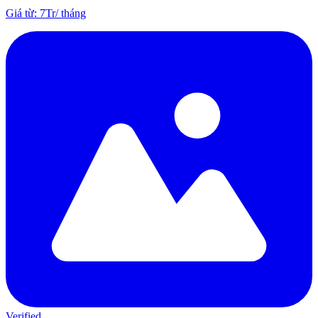
Giá từ
:
7Tr
/
tháng
Verified