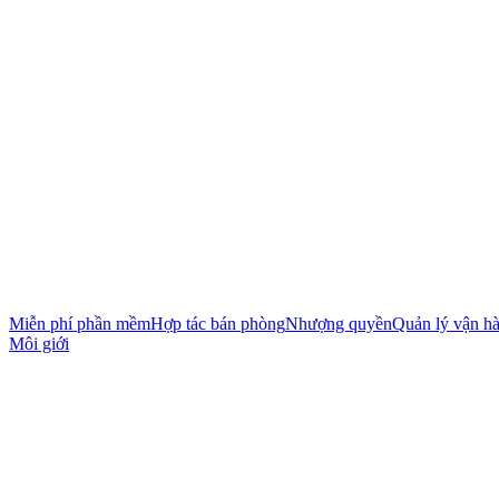
Miễn phí phần mềm
Hợp tác bán phòng
Nhượng quyền
Quản lý vận h
Môi giới