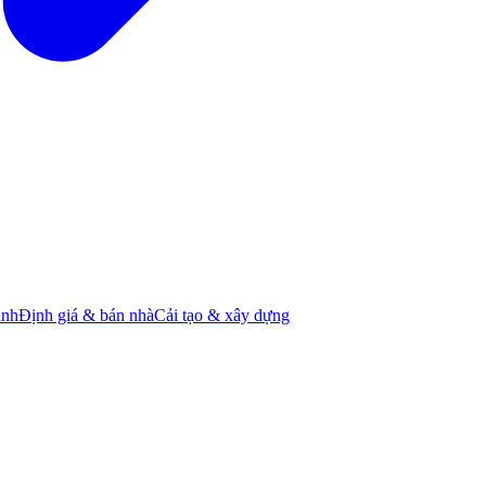
ành
Định giá & bán nhà
Cải tạo & xây dựng