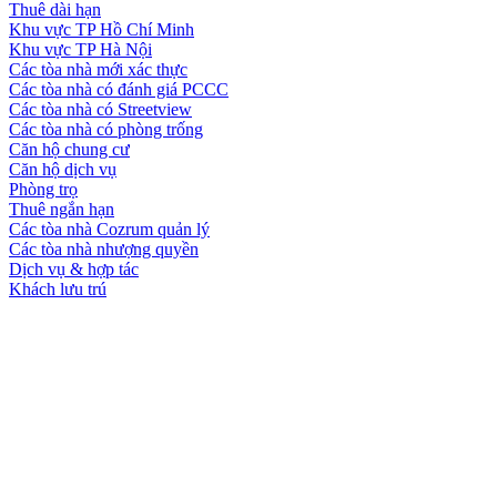
Thuê dài hạn
Khu vực TP Hồ Chí Minh
Khu vực TP Hà Nội
Các tòa nhà mới xác thực
Các tòa nhà có đánh giá PCCC
Các tòa nhà có Streetview
Các tòa nhà có phòng trống
Căn hộ chung cư
Căn hộ dịch vụ
Phòng trọ
Thuê ngắn hạn
Các tòa nhà Cozrum quản lý
Các tòa nhà nhượng quyền
Dịch vụ & hợp tác
Khách lưu trú