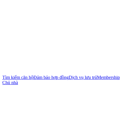
Tìm kiếm căn hộ
Đảm bảo hợp đồng
Dịch vụ lưu trú
Membership
Chủ nhà